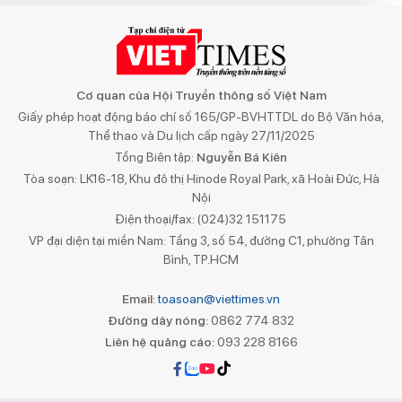
Cơ quan của Hội Truyền thông số Việt Nam
Giấy phép hoạt động báo chí số 165/GP-BVHTTDL do Bộ Văn hóa,
Thể thao và Du lịch cấp ngày 27/11/2025
Tổng Biên tập:
Nguyễn Bá Kiên
Tòa soạn: LK16-18, Khu đô thị Hinode Royal Park, xã Hoài Đức, Hà
Nội
Điện thoại/fax: (024)32 151175
VP đại diện tại miền Nam: Tầng 3, số 54, đường C1, phường Tân
Bình, TP.HCM
Email:
toasoan@viettimes.vn
Đường dây nóng:
0862 774 832
Liên hệ quảng cáo:
093 228 8166