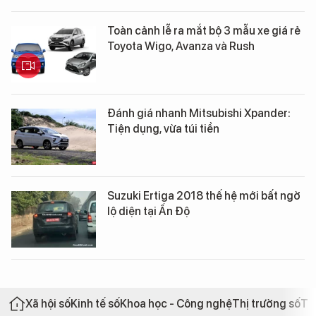
Toàn cảnh lễ ra mắt bộ 3 mẫu xe giá rẻ
Toyota Wigo, Avanza và Rush
Đánh giá nhanh Mitsubishi Xpander:
Tiện dụng, vừa túi tiền
Suzuki Ertiga 2018 thế hệ mới bất ngờ
lộ diện tại Ấn Độ
Xã hội số
Kinh tế số
Khoa học - Công nghệ
Thị trường số
Th