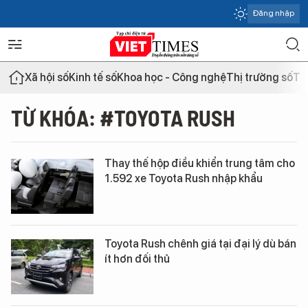
Đăng nhập
Xã hội số
Kinh tế số
Khoa học - Công nghệ
Thị trường số
Th
TỪ KHÓA: #TOYOTA RUSH
Thay thế hộp điều khiển trung tâm cho
1.592 xe Toyota Rush nhập khẩu
Toyota Rush chênh giá tại đại lý dù bán
ít hơn đối thủ