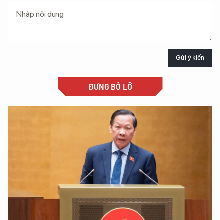
Gửi ý kiến
ĐỪNG BỎ LỠ