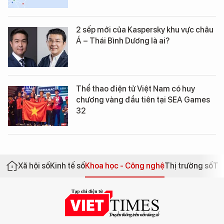
2 sếp mới của Kaspersky khu vực châu
Á – Thái Bình Dương là ai?
Thể thao điện tử Việt Nam có huy
chương vàng đầu tiên tại SEA Games
32
Xã hội số
Kinh tế số
Khoa học - Công nghệ
Thị trường số
Th