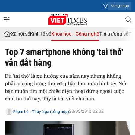
Đăng nhập
Xã hội số
Kinh tế số
Khoa học - Công nghệ
Thị trường số
Th
Top 7 smartphone không 'tai thỏ'
vẫn đắt hàng
Dù 'tai thỏ' là xu hướng của năm nay nhưng không
phải ai cũng hứng thú với phần lõm màn hình ấy. Nếu
bạn muốn tìm một chiếc điện thoại đứng ngoài cuộc
chơi tai thỏ này, đây là bài viết cho bạn.
28/09/2018 02:02
Phạm Lê - Thúy Nga (tổng hợp)