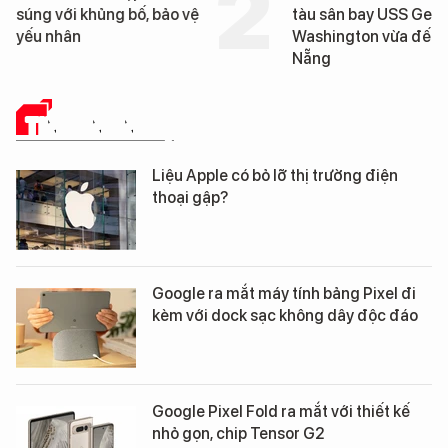
tàu sân bay USS George
tống tàu sân bay USS
Washington vừa đến Đà
George Washington 
Nẵng
Đà Nẵng
TIN CÔNG NGHỆ
Liệu Apple có bỏ lỡ thị trường điện
thoại gập?
Google ra mắt máy tính bảng Pixel đi
kèm với dock sạc không dây độc đáo
Google Pixel Fold ra mắt với thiết kế
nhỏ gọn, chip Tensor G2