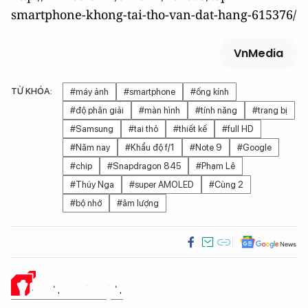
smartphone-khong-tai-tho-van-dat-hang-615376/
VnMedia
TỪ KHÓA:
#máy ảnh
#smartphone
#ống kính
#độ phân giải
#màn hình
#tính năng
#trang bị
#Samsung
#tai thỏ
#thiết kế
#full HD
#Năm nay
#Khẩu độ f/1
#Note 9
#Google
#chip
#Snapdragon 845
#Phạm Lê
#Thúy Nga
#super AMOLED
#Cùng 2
#bộ nhớ
#âm lượng
Ý KIẾN CỦA BẠN