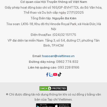
Cơ quan của Hội Truyền thông số Việt Nam
Giấy phép hoạt động báo chí số 165/GP-BVHTTDL do Bộ Văn hóa,
Thể thao và Du lịch cấp ngày 27/11/2025
Tổng Biên tập:
Nguyễn Bá Kiên
Tòa soạn: LK16-18, Khu đô thị Hinode Royal Park, xã Hoài Đức, Hà
Nội
Điện thoại/fax: (024)32 151175
VP đại diện tại miền Nam: Tầng 3, số 54, đường C1, phường Tân
Bình, TP.HCM
Email:
toasoan@viettimes.vn
Đường dây nóng:
0862 774 832
Liên hệ quảng cáo:
093 228 8166
® Chỉ được đăng tải nội dung thông tin khi có sự đồng ý bằng văn
bản của Tạp chí Viettimes.