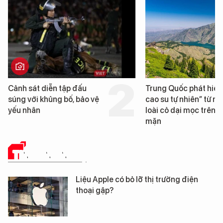
sát diễn tập đấu
Trung Quốc phát hiện “mỏ
ới khủng bố, bảo vệ
cao su tự nhiên” từ một
hân
loài cỏ dại mọc trên đất
mặn
TIN CÔNG NGHỆ
Liệu Apple có bỏ lỡ thị trường điện
thoại gập?