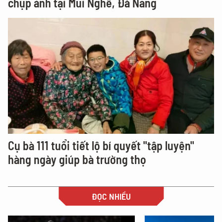
chụp ảnh tại Mũi Nghê, Đà Nẵng
Cụ bà 111 tuổi tiết lộ bí quyết "tập luyện"
hàng ngày giúp bà trường thọ
ĐỌC NHIỀU