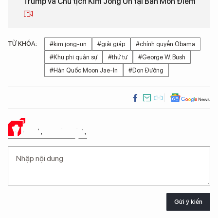
Trump và Chủ tịch Kim Jong Un tại Bàn Môn Điếm
TỪ KHÓA:
#kim jong-un
#giải giáp
#chính quyền Obama
#Khu phi quân sự
#thứ tư
#George W. Bush
#Hàn Quốc Moon Jae-In
#Dọn Đường
Ý KIẾN CỦA BẠN
Gửi ý kiến