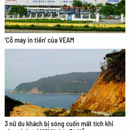
'Cỗ máy in tiền' của VEAM
3 nữ du khách bị sóng cuốn mất tích khi