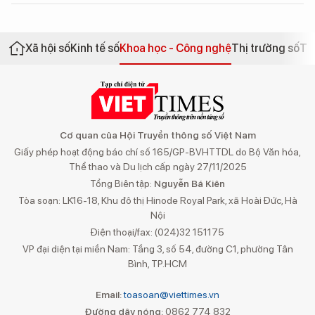
Xã hội số
Kinh tế số
Khoa học - Công nghệ
Thị trường số
Th
Cơ quan của Hội Truyền thông số Việt Nam
Giấy phép hoạt động báo chí số 165/GP-BVHTTDL do Bộ Văn hóa,
Thể thao và Du lịch cấp ngày 27/11/2025
Tổng Biên tập:
Nguyễn Bá Kiên
Tòa soạn: LK16-18, Khu đô thị Hinode Royal Park, xã Hoài Đức, Hà
Nội
Điện thoại/fax: (024)32 151175
VP đại diện tại miền Nam: Tầng 3, số 54, đường C1, phường Tân
Bình, TP.HCM
Email:
toasoan@viettimes.vn
Đường dây nóng:
0862 774 832