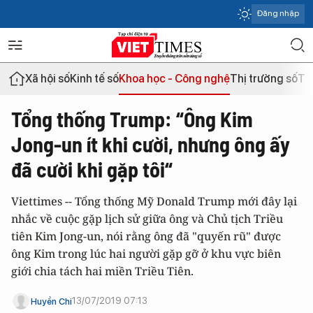
Đăng nhập
Xã hội số
Kinh tế số
Khoa học - Công nghệ
Thị trường số
Th
Tổng thống Trump: “Ông Kim
Jong-un ít khi cười, nhưng ông ấy
đã cười khi gặp tôi“
Viettimes -- Tổng thống Mỹ Donald Trump mới đây lại
nhắc về cuộc gặp lịch sử giữa ông và Chủ tịch Triều
tiên Kim Jong-un, nói rằng ông đã "quyến rũ" được
ông Kim trong lúc hai người gặp gỡ ở khu vực biên
giới chia tách hai miền Triều Tiên.
13/07/2019 07:13
Huyền Chi