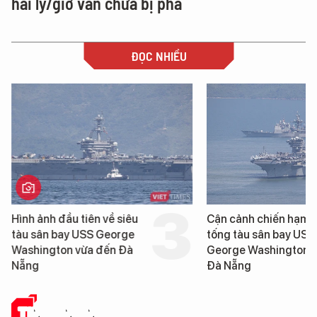
hải lý/giờ vẫn chưa bị phá
ĐỌC NHIỀU
Hình ảnh đầu tiên về siêu
Cận cảnh chiến hạm 
tàu sân bay USS George
tống tàu sân bay USS
Washington vừa đến Đà
George Washington 
Nẵng
Đà Nẵng
TIN CÔNG NGHỆ