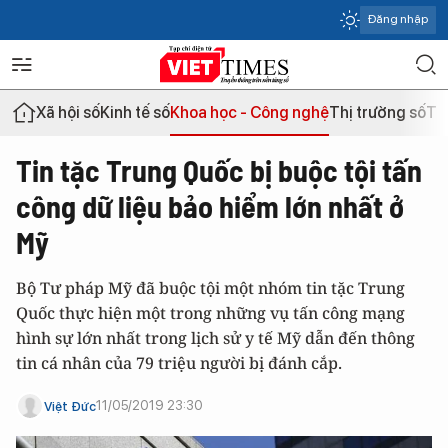
Đăng nhập
Xã hội số
Kinh tế số
Khoa học - Công nghệ
Thị trường số
Th
Tin tặc Trung Quốc bị buộc tội tấn
công dữ liệu bảo hiểm lớn nhất ở
Mỹ
Bộ Tư pháp Mỹ đã buộc tội một nhóm tin tặc Trung
Quốc thực hiện một trong những vụ tấn công mạng
hình sự lớn nhất trong lịch sử y tế Mỹ dẫn đến thông
tin cá nhân của 79 triệu người bị đánh cắp.
11/05/2019 23:30
Việt Đức