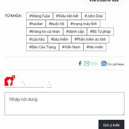
TỪ KHÓA:
#Wang Fujie
#Siêu liên kết
#John Doe
#hacker
#buộc tội
#mạng máy tính
#thông tin cá nhân
#đánh cắp
#Bộ Tư pháp
#cửa hậu
#bảo hiểm
#Phần mềm ác tính
#Bản Cáo Trạng
#Việt-Nam
#tên miền
Ý KIẾN CỦA BẠN
Gửi ý kiến