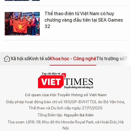
Thể thao điện tử Việt Nam có huy
chương vàng đầu tiên tại SEA Games
32
Xã hội số
Kinh tế số
Khoa học - Công nghệ
Thị trường số
Th
Cơ quan của Hội Truyền thông số Việt Nam
Giấy phép hoạt động báo chí số 165/GP-BVHTTDL do Bộ Văn hóa,
Thể thao và Du lịch cấp ngày 27/11/2025
Tổng Biên tập:
Nguyễn Bá Kiên
Tòa soạn: LK16-18, Khu đô thị Hinode Royal Park, xã Hoài Đức, Hà
Nội