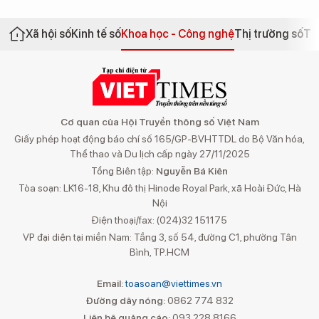
Xã hội số
Kinh tế số
Khoa học - Công nghệ
Thị trường số
Th
Cơ quan của Hội Truyền thông số Việt Nam
Giấy phép hoạt động báo chí số 165/GP-BVHTTDL do Bộ Văn hóa,
Thể thao và Du lịch cấp ngày 27/11/2025
Tổng Biên tập:
Nguyễn Bá Kiên
Tòa soạn: LK16-18, Khu đô thị Hinode Royal Park, xã Hoài Đức, Hà
Nội
Điện thoại/fax: (024)32 151175
VP đại diện tại miền Nam: Tầng 3, số 54, đường C1, phường Tân
Bình, TP.HCM
Email:
toasoan@viettimes.vn
Đường dây nóng:
0862 774 832
Liên hệ quảng cáo:
093 228 8166