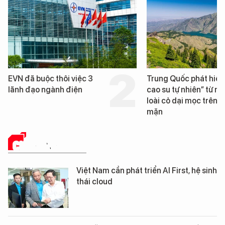
Trung Quốc phát hiện “mỏ
Loạt dự án bất động 
cao su tự nhiên” từ một
Đà Nẵng sắp bị kiểm t
loài cỏ dại mọc trên đất
mặn
CHUYỂN ĐỔI SỐ
Việt Nam cần phát triển AI First, hệ sinh
thái cloud