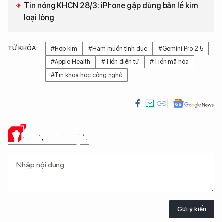
Tin nóng KHCN 28/3: iPhone gập dùng bản lề kim
loại lỏng
TỪ KHÓA:
#Hợp kim
#Ham muốn tình dục
#Gemini Pro 2.5
#Apple Health
#Tiền điện tử
#Tiền mã hóa
#Tin khoa học công nghệ
Ý KIẾN CỦA BẠN
Gửi ý kiến