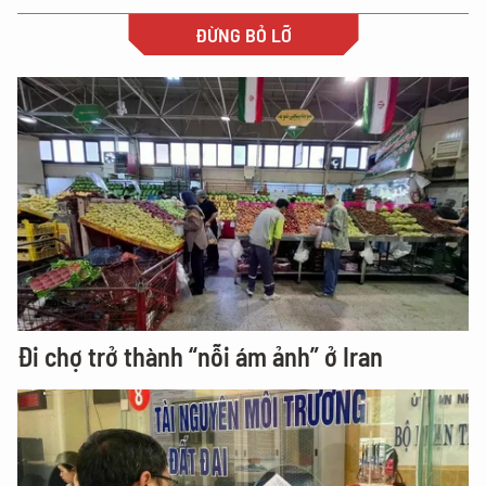
ĐỪNG BỎ LỠ
Đi chợ trở thành “nỗi ám ảnh” ở Iran