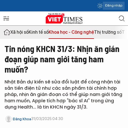
Đăng nhập
Xã hội số
Kinh tế số
Khoa học - Công nghệ
Thị trường số
Th
Tin nóng KHCN 31/3: Nhịn ăn gián
đoạn giúp nam giới tăng ham
muốn?
Nhật Bản dự kiến sẽ sửa đổi luật để công nhận tài
sản tiền điện tử như các sản phẩm tài chính hợp
pháp, nhịn ăn gián đoạn có thể giúp nam giới tăng
ham muốn, Apple tích hợp "bác sĩ AI" trong ứng
dụng Health... là tin KHCN ngày 31/3.
31/03/2025 04:30
Đăng Khoa