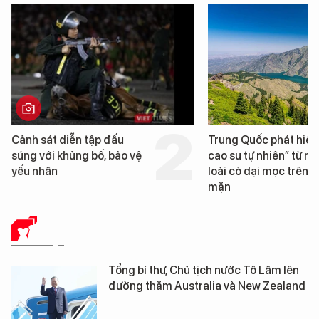
Trung Quốc phát hiện “mỏ
Loạt dự án bất động 
cao su tự nhiên” từ một
Đà Nẵng sắp bị kiểm t
loài cỏ dại mọc trên đất
mặn
XÃ HỘI
Tổng bí thư, Chủ tịch nước Tô Lâm lên
đường thăm Australia và New Zealand