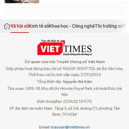
Xã hội số
Kinh tế số
Khoa học - Công nghệ
Thị trường số
Th
Cơ quan của Hội Truyền thông số Việt Nam
Giấy phép hoạt động báo chí số 165/GP-BVHTTDL do Bộ Văn hóa,
Thể thao và Du lịch cấp ngày 27/11/2025
Tổng Biên tập:
Nguyễn Bá Kiên
Tòa soạn: LK16-18, Khu đô thị Hinode Royal Park, xã Hoài Đức, Hà
Nội
Điện thoại/fax: (024)32 151175
VP đại diện tại miền Nam: Tầng 3, số 54, đường C1, phường Tân
Bình, TP.HCM
Email:
toasoan@viettimes.vn