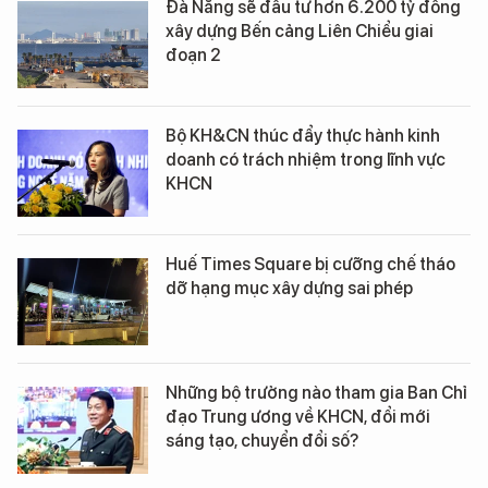
Đà Nẵng sẽ đầu tư hơn 6.200 tỷ đồng
xây dựng Bến cảng Liên Chiểu giai
đoạn 2
Bộ KH&CN thúc đẩy thực hành kinh
doanh có trách nhiệm trong lĩnh vực
KHCN
Huế Times Square bị cưỡng chế tháo
dỡ hạng mục xây dựng sai phép
Những bộ trưởng nào tham gia Ban Chỉ
đạo Trung ương về KHCN, đổi mới
sáng tạo, chuyển đổi số?