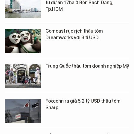
tư dự án 17ha ở Bến Bạch Đằng,
Tp.HCM
Comcast rục rịch thâu tóm
Dreamworks với 3 t​ỉ USD
Trung Quốc thâu tóm doanh nghiệp Mỹ
Foxconn ra giá 5,2 tỷ USD thâu tóm
Sharp