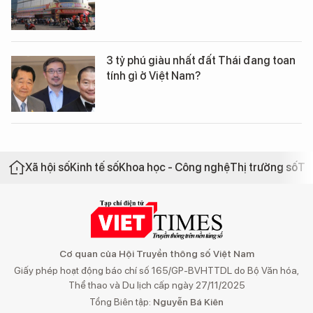
3 tỷ phú giàu nhất đất Thái đang toan
tính gì ở Việt Nam?
Xã hội số
Kinh tế số
Khoa học - Công nghệ
Thị trường số
Th
Cơ quan của Hội Truyền thông số Việt Nam
Giấy phép hoạt động báo chí số 165/GP-BVHTTDL do Bộ Văn hóa,
Thể thao và Du lịch cấp ngày 27/11/2025
Tổng Biên tập:
Nguyễn Bá Kiên