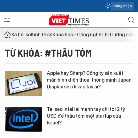
Đăng nhập
Xã hội số
Kinh tế số
Khoa học - Công nghệ
Thị trường số
Th
TỪ KHÓA: #THÂU TÓM
Apple hay Sharp? Công ty sản xuất
màn hình điện thoại thông minh Japan
Display sẽ rơi vào tay ai?
Tại sao Intel lại mạnh tay chi tới 2 tỷ
USD để thâu tóm một startup của
Israel?