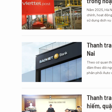
trong hoạ
Năm 2025, Hà Nộ
chính, hoạt động
sử dụng dịch vụ 
Thanh tra
Nai
Theo cơ quan tha
đảm theo dõi ngo
phân phối Auto 
Thanh tra
hiếm, quặn