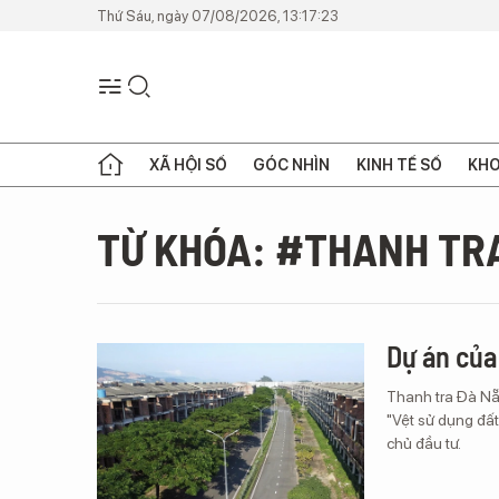
Thứ Sáu, ngày 07/08/2026, 13:17:23
XÃ HỘI SỐ
GÓC NHÌN
KINH TẾ SỐ
KHO
TỪ KHÓA: #THANH TR
Dự án của 
Thanh tra Đà Nẵn
"Vệt sử dụng đấ
chủ đầu tư.