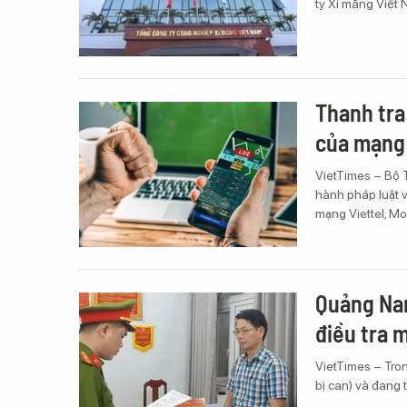
ty Xi măng Việt 
Thanh tra
của mạng 
VietTimes – Bộ T
hành pháp luật v
mạng Viettel, M
Quảng Nam
điều tra 
VietTimes – Tron
bị can) và đang 