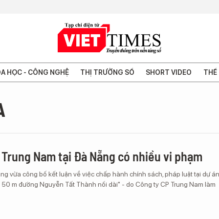
A HỌC - CÔNG NGHỆ
THỊ TRƯỜNG SỐ
SHORT VIDEO
THẾ 
A
Trung Nam tại Đà Nẵng có nhiều vi phạm
g vừa công bố kết luận về việc chấp hành chính sách, pháp luật tại dự á
t 50 m đường Nguyễn Tất Thành nối dài" - do Công ty CP Trung Nam làm