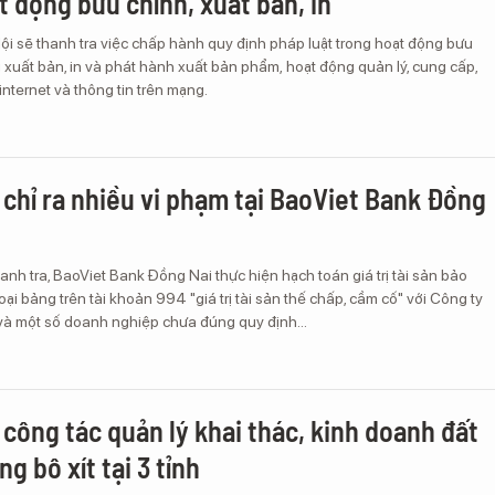
t động bưu chính, xuất bản, in
i sẽ thanh tra việc chấp hành quy định pháp luật trong hoạt động bưu
 xuất bản, in và phát hành xuất bản phẩm, hoạt động quản lý, cung cấp,
internet và thông tin trên mạng.
 chỉ ra nhiều vi phạm tại BaoViet Bank Đồng
nh tra, BaoViet Bank Đồng Nai thực hiện hạch toán giá trị tài sản bảo
ại bảng trên tài khoản 994 "giá trị tài sản thế chấp, cầm cố" với Công ty
và một số doanh nghiệp chưa đúng quy định...
 công tác quản lý khai thác, kinh doanh đất
g bô xít tại 3 tỉnh