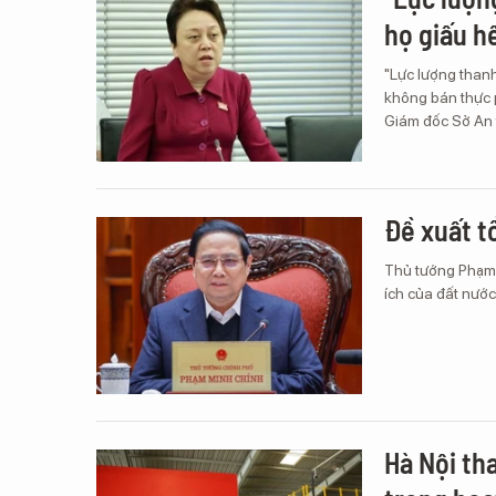
họ giấu h
"Lực lượng thanh
không bán thực p
Giám đốc Sở An
Đề xuất t
Thủ tướng Phạm M
ích của đất nước
Hà Nội th