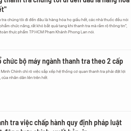
ết"
 tra chúng tôi đi đến đâu là hàng hóa họ giấu hết, các nhà thuốc đều nói
hẩm chức năng, rất khó bắt quả tang khi thanh tra mà rầm rộ thông tin",
 toàn thực phẩm TP.HCM Phạm Khánh Phong Lan nói.
ổ chức bộ máy ngành thanh tra theo 2 cấp
inh Chính chỉ rõ việc sắp xếp hệ thống cơ quan thanh tra phải đặt lợi
, của nhân dân lên trên hết.
anh tra việc chấp hành quy định pháp luật