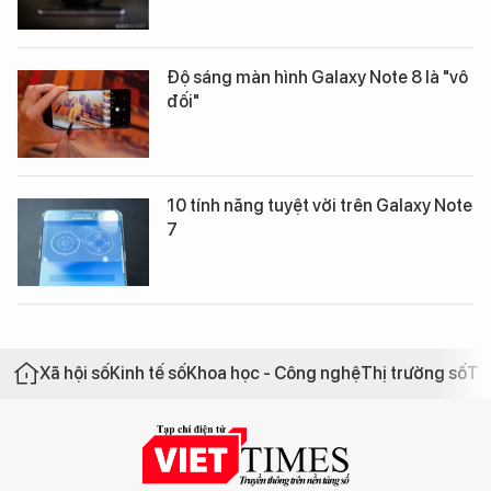
Độ sáng màn hình Galaxy Note 8 là "vô
đối"
10 tính năng tuyệt vời trên Galaxy Note
7
Xã hội số
Kinh tế số
Khoa học - Công nghệ
Thị trường số
Th