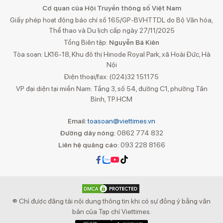
Cơ quan của Hội Truyền thông số Việt Nam
Giấy phép hoạt động báo chí số 165/GP-BVHTTDL do Bộ Văn hóa,
Thể thao và Du lịch cấp ngày 27/11/2025
Tổng Biên tập:
Nguyễn Bá Kiên
Tòa soạn: LK16-18, Khu đô thị Hinode Royal Park, xã Hoài Đức, Hà
Nội
Điện thoại/fax: (024)32 151175
VP đại diện tại miền Nam: Tầng 3, số 54, đường C1, phường Tân
Bình, TP.HCM
Email:
toasoan@viettimes.vn
Đường dây nóng:
0862 774 832
Liên hệ quảng cáo:
093 228 8166
® Chỉ được đăng tải nội dung thông tin khi có sự đồng ý bằng văn
bản của Tạp chí Viettimes.