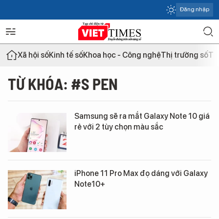
Đăng nhập
Xã hội số
Kinh tế số
Khoa học - Công nghệ
Thị trường số
Th
TỪ KHÓA: #S PEN
Samsung sẽ ra mắt Galaxy Note 10 giá
rẻ với 2 tùy chọn màu sắc
iPhone 11 Pro Max đọ dáng với Galaxy
Note10+