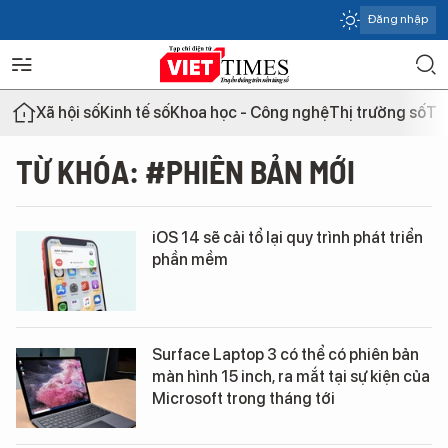
Đăng nhập
Xã hội số
Kinh tế số
Khoa học - Công nghệ
Thị trường số
Th
TỪ KHÓA: #PHIÊN BẢN MỚI
iOS 14 sẽ cải tổ lại quy trình phát triển
phần mềm
Surface Laptop 3 có thể có phiên bản
màn hình 15 inch, ra mắt tại sự kiện của
Microsoft trong tháng tới