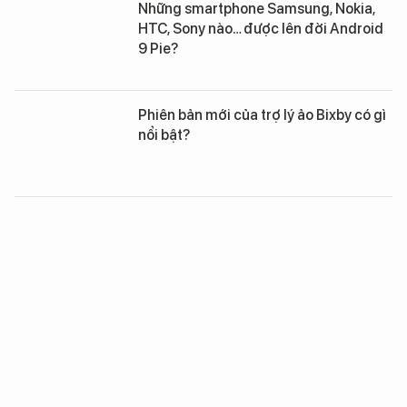
Những smartphone Samsung, Nokia,
HTC, Sony nào… được lên đời Android
9 Pie?
Phiên bản mới của trợ lý ảo Bixby có gì
nổi bật?
iPhone X 2018 lẽ ra sẽ rẻ hơn, nếu
không vì chiến tranh thương mại của
Donald Trump
Firefox sắp ra tùy chọn tắt âm thanh
với các loại video tự động phát