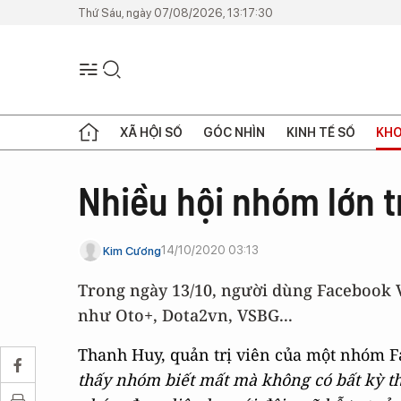
Thứ Sáu, ngày 07/08/2026, 13:17:30
XÃ HỘI SỐ
GÓC NHÌN
KINH TẾ SỐ
KHO
Nhiều hội nhóm lớn 
14/10/2020 03:13
Kim Cương
Trong ngày 13/10, người dùng Facebook
như Oto+, Dota2vn, VSBG...
Thanh Huy, quản trị viên của một nhóm F
thấy nhóm biết mất mà không có bất kỳ thô