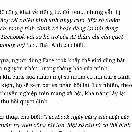
 công khai về riêng tư, đổi tên... nhưng vẫn bị
đăng tải nhiều hình ảnh nhạy cảm. Một số nhóm
ch, mang tính chính trị hoặc đăng lại nội dung
Facebook với sự hỗ trợ của AI thậm chí còn quét
phong mỹ tục"
, Thái Anh cho biết.
qua, người dùng Facebook khắp thế giới cũng bất
õ nguyên nhân. Trong thông báo của mình,
i khi cũng xóa nhầm một số nhóm có nội dung lành
iện, họ sẽ xem xét và phản hồi lại. Tuy nhiên, theo
huyên nghiệp trên mạng xã hội, khả năng lấy lại
thu hồi quyết định.
h thuật cho biết:
"Facebook ngày càng siết chặt các
uản trị viên cũng rất lớn. Một số câu từ có thể bình