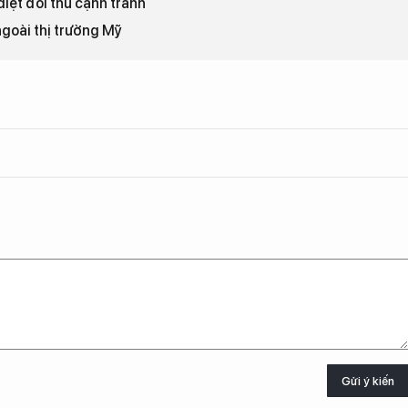
iệt đối thủ cạnh tranh
ngoài thị trường Mỹ
Gửi ý kiến