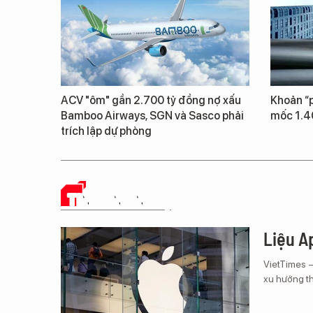
ACV "ôm" gần 2.700 tỷ đồng nợ xấu
Khoản “p
Bamboo Airways, SGN và Sasco phải
mốc 1.4
trích lập dự phòng
TIN CÔNG NGHỆ
Liệu Ap
VietTimes 
xu hướng th