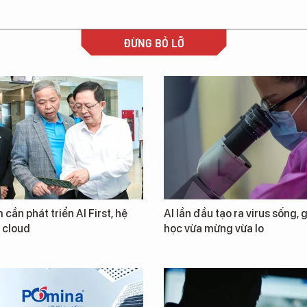
ĐỪNG BỎ LỠ
 cần phát triển AI First, hệ
AI lần đầu tạo ra virus sống, 
i cloud
học vừa mừng vừa lo