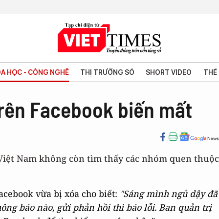
A HỌC - CÔNG NGHỆ
THỊ TRƯỜNG SỐ
SHORT VIDEO
THẾ 
trên Facebook biến mất
 Việt Nam không còn tìm thấy các nhóm quen thuộc
acebook vừa bị xóa cho biết:
"Sáng mình ngủ dậy đã
ng báo nào, gửi phản hồi thì báo lỗi. Ban quản trị