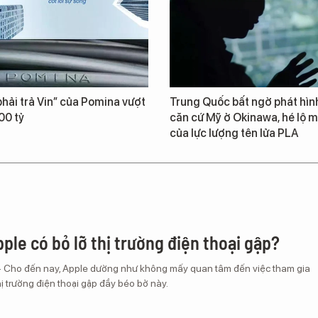
hải trả Vin” của Pomina vượt
Trung Quốc bất ngờ phát hìn
00 tỷ
căn cứ Mỹ ở Okinawa, hé lộ m
của lực lượng tên lửa PLA
ple có bỏ lỡ thị trường điện thoại gập?
– Cho đến nay, Apple dường như không mấy quan tâm đến việc tham gia
ị trường điện thoại gập đầy béo bở này.