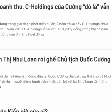
oanh thu, C-Holdings của Cường “đô la” vẫn
ang trong giai đoạn phát triển dự án, 2 năm trở lại đây C-Holdings chưa
thu. Năm 2019, C-Holdings lỗ sau thuế 10,28 tỷ đồng, trong khi đó năm
u đồng sau 3 tháng hoạt động.
 Thị Như Loan rời ghế Chủ tịch Quốc Cường
ời đảm nhiệm vị trí đứng đầu tại Quốc Cường Gia Lai thay thế cho bà Như
 Thế Hà – người đồng hành thân thiết, gắn bó với bà Như Loan từ những
.
ớc Kiển giờ của ai?