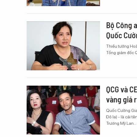
Bộ Công a
Quốc Cườn
Thiếu tướng Hoà
Tổng giám đốc 
QCG và CE
vàng giá r
Quốc Cường Gia
Đô la) - là cái t
Trương Mỹ Lan…