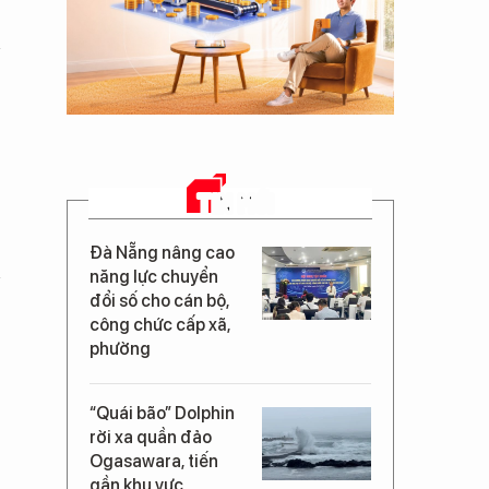
TIN MỚI
Đà Nẵng nâng cao
năng lực chuyển
đổi số cho cán bộ,
công chức cấp xã,
phường
“Quái bão” Dolphin
rời xa quần đảo
Ogasawara, tiến
gần khu vực