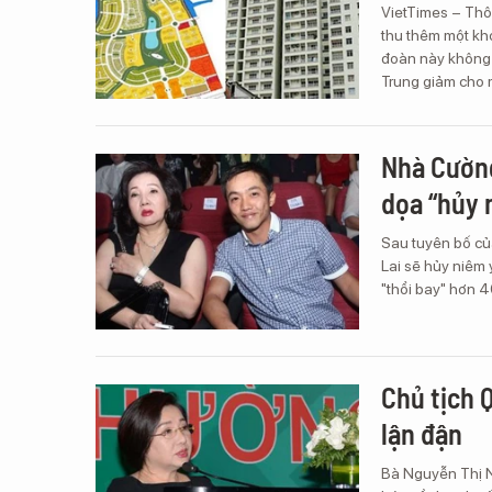
VietTimes – Thô
thu thêm một kho
đoàn này không 
Trung giảm cho m
Nhà Cường
dọa “hủy 
Sau tuyên bố củ
Lai sẽ hủy niêm 
"thổi bay" hơn 4
Chủ tịch 
lận đận
Bà Nguyễn Thị N