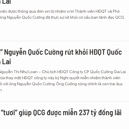
 Lai
 việc được thông qua đơn xin từ nhiệm vị trí Thành viên HĐQT và Phó
ông Nguyễn Quốc Cường đã thực sự rút khỏi cơ cấu ban lãnh đạo QCG .
a” Nguyễn Quốc Cường rút khỏi HĐQT Quốc
 Lai
Nguyễn Thị Như Loan – Chủ tịch HĐQT Công ty CP Quốc Cường Gia Lai
ừa thay mặt HĐQT công ty này ký Nghị quyết miễn nhiệm thành viên
i với ông Nguyễn Quốc Cường. Ông Cường cũng chính là con trai duy
n.
 “tươi” giúp QCG được miễn 237 tỷ đồng lãi