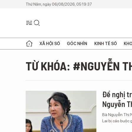
Thứ Năm, ngày 06/08/2026, 05:19:37
XÃ HỘI SỐ
GÓC NHÌN
KINH TẾ SỐ
KHO
TỪ KHÓA: #NGUYỄN T
Đề nghị t
Nguyễn T
Bà Nguyễn Thị 
Lai bị cáo buộc 