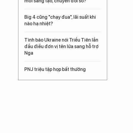
mới sáng tạo, chuyển đổi số?
Big 4 cũng "chạy đua", lãi suất khi
nào hạ nhiệt?
Tình báo Ukraine nói Triều Tiên lần
đầu điều đơn vị tên lửa sang hỗ trợ
Nga
PNJ triệu tập họp bất thường