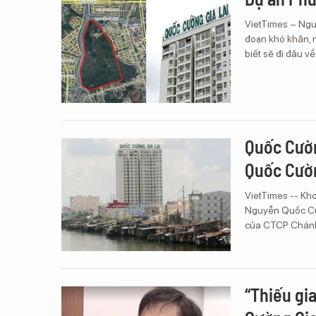
VietTimes – Ngu
đoạn khó khăn, 
biết sẽ đi đâu 
Quốc Cườn
Quốc Cườ
VietTimes -- Kho
Nguyễn Quốc Cườ
của CTCP Chánh
“Thiếu gi