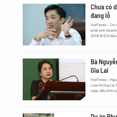
Chưa có d
đang lỗ
VietTimes – Do đ
phát sinh doanh 
2018 lỗ 8,9 triệ
Bà Nguyễn
Gia Lai
VietTimes – Ngư
Loan là ông Lại
ngày đầu khởi sự
Dự án Phư