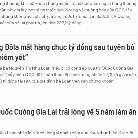
ng thường, khi một khách hàng muốn trả nợ trước hạn, ngân hàng thường
ản phí gọi là phạt trả nợ trước hạn. Nhưng với trường hợp của QCG, tập
những không mất phí phạt trả nợ trước hạn, mà còn được BIDV Quang
ột nửa số lãi phải trả, lên đến 237,1 tỷ đồng…
 Đôla mất hàng chục tỷ đồng sau tuyên bố
niêm yết“
a bà Nguyễn Thị Như Loan "nếu bị cổ đông ép quá thì Quốc Cường Gia
yết", cổ phiếu QCG đã bị bán tháo rất mạnh trong phiên 27/6 và giảm sàn,
0 tỷ đồng tài sản của gia đình bà Loan trên sàn chứng khoán.
Quốc Cường Gia Lai trải lòng về 5 năm làm ăn
hư Loan nhận lỗi với cổ đông vì nhiều năm qua chưa thực hiện được lời