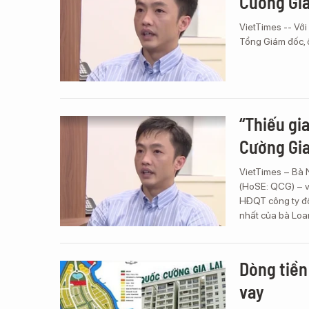
Cường Gia
VietTimes -- Với
Tổng Giám đốc, 
“Thiếu gi
Cường Gia
VietTimes – Bà 
(HoSE: QCG) – v
HĐQT công ty đố
nhất của bà Loa
Dòng tiền
vay