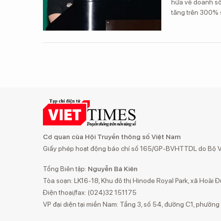
hứa về doanh số 
tăng trên 300% 
Cơ quan của Hội Truyền thông số Việt Nam
Giấy phép hoạt động báo chí số 165/GP-BVHTTDL do Bộ Vă
Tổng Biên tập:
Nguyễn Bá Kiên
Tòa soạn: LK16-18, Khu đô thị Hinode Royal Park, xã Hoài Đ
Điện thoại/fax: (024)32 151175
VP đại diện tại miền Nam: Tầng 3, số 54, đường C1, phườn