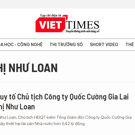
A HỌC - CÔNG NGHỆ
THỊ TRƯỜNG SỐ
SHORT VIDEO
THẾ 
HỊ NHƯ LOAN
ruy tố Chủ tịch Công ty Quốc Cường Gia Lai
hị Như Loan
Như Loan, Chủ tịch HĐQT kiêm Tổng Giám đốc Công ty Quốc Cường Gia
gây thiệt hại tài sản Nhà nước hơn 542 tỷ đồng.