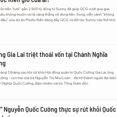
ồn tiền “tươi” gần 2.900 tỷ đồng từ Sunny đã giúp QCG vượt qua giai
nếu không muốn nói là căng thẳng về dòng tiền. Song, viễn cảnh “không
về đâu” của dự án Phước Kiển đang đẩy QCG và đối tác Sunny vào thế khó.
g Gia Lai triệt thoái vốn tại Chánh Nghĩa
ng
ảng 3 tháng sau khi rút khỏi Hội đồng quản trị Quốc Cường Gia Lai, ông
ng - con trai của bà Nguyễn Thị Như Loan - đã trở thành người đại diện
 Nghĩa Quốc Cường, đảm nhiệm vai trò Tổng Giám đốc.
a” Nguyễn Quốc Cường thực sự rút khỏi Quốc