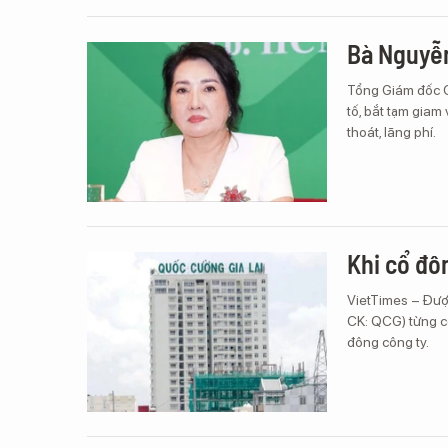
Bà Nguyễn
Tổng Giám đốc C
tố, bắt tạm giam
thoát, lãng phí.
Khi cổ đô
VietTimes – Đượ
CK: QCG) từng c
đông công ty.