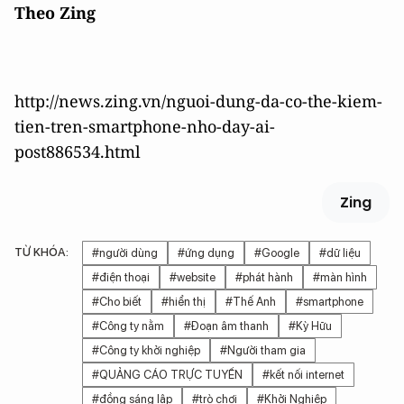
Theo Zing
http://news.zing.vn/nguoi-dung-da-co-the-kiem-
tien-tren-smartphone-nho-day-ai-
post886534.html
Zing
TỪ KHÓA:
#người dùng
#ứng dụng
#Google
#dữ liệu
#điện thoại
#website
#phát hành
#màn hình
#Cho biết
#hiển thị
#Thế Anh
#smartphone
#Công ty nằm
#Đoạn âm thanh
#Kỳ Hữu
#Công ty khởi nghiệp
#Người tham gia
#QUẢNG CÁO TRỰC TUYẾN
#kết nối internet
#đồng sáng lập
#trò chơi
#Khởi Nghiệp