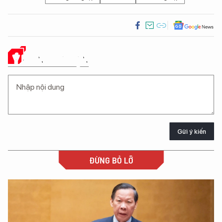
Ý KIẾN CỦA BẠN
Gửi ý kiến
ĐỪNG BỎ LỠ