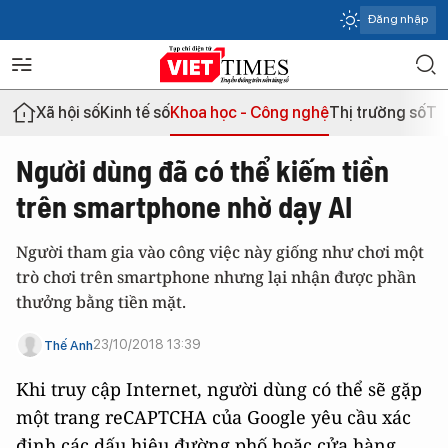
Đăng nhập
Xã hội số
Kinh tế số
Khoa học - Công nghệ
Thị trường số
Th
Người dùng đã có thể kiếm tiền
trên smartphone nhờ dạy AI
Người tham gia vào công việc này giống như chơi một
trò chơi trên smartphone nhưng lại nhận được phần
thưởng bằng tiền mặt.
23/10/2018 13:39
Thế Anh
Khi truy cập Internet, người dùng có thể sẽ gặp
một trang reCAPTCHA của Google yêu cầu xác
định các dấu hiệu đường phố hoặc cửa hàng