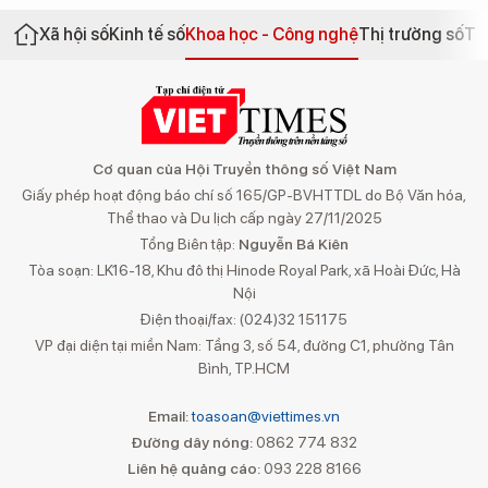
Xã hội số
Kinh tế số
Khoa học - Công nghệ
Thị trường số
Th
Cơ quan của Hội Truyền thông số Việt Nam
Giấy phép hoạt động báo chí số 165/GP-BVHTTDL do Bộ Văn hóa,
Thể thao và Du lịch cấp ngày 27/11/2025
Tổng Biên tập:
Nguyễn Bá Kiên
Tòa soạn: LK16-18, Khu đô thị Hinode Royal Park, xã Hoài Đức, Hà
Nội
Điện thoại/fax: (024)32 151175
VP đại diện tại miền Nam: Tầng 3, số 54, đường C1, phường Tân
Bình, TP.HCM
Email:
toasoan@viettimes.vn
Đường dây nóng:
0862 774 832
Liên hệ quảng cáo:
093 228 8166