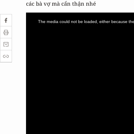
các bà vợ mà cẩn thận nhé
This
is
a
The media could not be loaded, either because the 
modal
window.