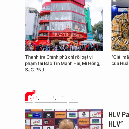
Thanh tra Chính phủ chỉ rõ loạt vi
"Giải mã
phạm tại Bảo Tín Mạnh Hải, Mi Hồng,
của Huấ
SJC, PNJ
CỘNG ĐỒNG MẠNG
HLV Par
HLV”