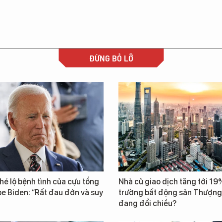
ĐỪNG BỎ LỠ
 hé lộ bệnh tình của cựu tổng
Nhà cũ giao dịch tăng tới 19%
e Biden: “Rất đau đớn và suy
trường bất động sản Thượng
đang đổi chiều?