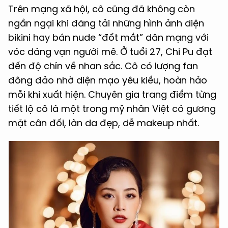
Trên mạng xã hội, cô cũng đã không còn
ngần ngại khi đăng tải những hình ảnh diện
bikini hay bán nude “đốt mắt” dân mạng với
vóc dáng vạn người mê. Ở tuổi 27, Chi Pu đạt
đến độ chín về nhan sắc. Cô có lượng fan
đông đảo nhờ diện mạo yêu kiều, hoàn hảo
mỗi khi xuất hiện. Chuyên gia trang điểm từng
tiết lộ cô là một trong mỹ nhân Việt có gương
mặt cân đối, làn da đẹp, dễ makeup nhất.