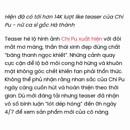
Hiện đã có tới hơn 14K lượt like teaser của Chi
Pu - nữ ca sĩ gốc Hà thành
Teaser hé lộ hình ảnh
Chi Pu xuất hiện
với đôi
mắt mơ màng, thần thái xinh đẹp đúng chất
“băng thanh ngọc khiết”. Những cảnh quay
cực cận để lộ bờ môi cong hờ hững và khuôn
mặt không góc chết khiến fan phải thổn thức.
Không thể phủ nhận rằng nhan sắc của Chi Pu
ngày càng cuốn hút và hoàn thiện theo thời
gian. Dù mới đăng tải nhưng teaser đã nhận
vô số bình luận “lót dép hóng” đến 0h ngày
4/7 để xem sản phẩm mới của cô nàng.