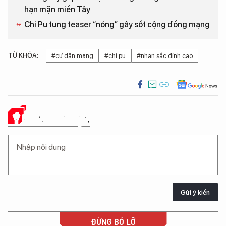
hạn mặn miền Tây
Chi Pu tung teaser “nóng” gây sốt cộng đồng mạng
TỪ KHÓA:
#cư dân mạng
#chi pu
#nhan sắc đỉnh cao
Ý KIẾN CỦA BẠN
Gửi ý kiến
ĐỪNG BỎ LỠ