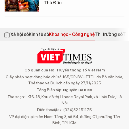
Thủ Đức
Xã hội số
Kinh tế số
Khoa học - Công nghệ
Thị trường số
Th
Cơ quan của Hội Truyền thông số Việt Nam
Giấy phép hoạt động báo chí số 165/GP-BVHTTDL do Bộ Văn hóa,
Thể thao và Du lịch cấp ngày 27/11/2025
Tổng Biên tập:
Nguyễn Bá Kiên
Tòa soạn: LK16-18, Khu đô thị Hinode Royal Park, xã Hoài Đức, Hà
Nội
Điện thoại/fax: (024)32 151175
VP đại diện tại miền Nam: Tầng 3, số 54, đường C1, phường Tân
Bình, TP.HCM