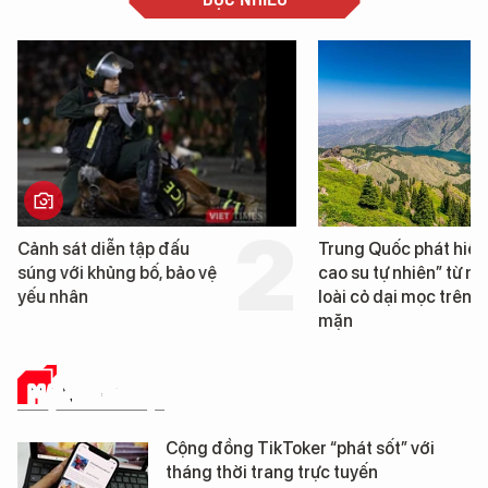
Trung Quốc phát hiện “mỏ
Loạt dự án bất động 
cao su tự nhiên” từ một
Đà Nẵng sắp bị kiểm t
loài cỏ dại mọc trên đất
mặn
MẠNG XÃ HỘI
Cộng đồng TikToker “phát sốt” với
tháng thời trang trực tuyến