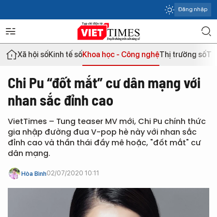
Đăng nhập
Xã hội số
Kinh tế số
Khoa học - Công nghệ
Thị trường số
Th
Chi Pu “đốt mắt” cư dân mạng với
nhan sắc đỉnh cao
VietTimes – Tung teaser MV mới, Chi Pu chính thức
gia nhập đường đua V-pop hè này với nhan sắc
đỉnh cao và thần thái đầy mê hoặc, "đốt mắt" cư
dân mạng.
02/07/2020 10:11
Hòa Bình