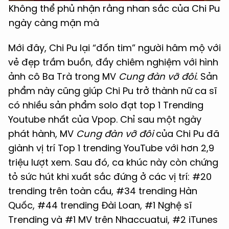
Không thể phủ nhận rằng nhan sắc của Chi Pu
ngày càng mặn mà
Mới đây, Chi Pu lại “đốn tim” người hâm mộ với
vẻ đẹp trầm buồn, đầy chiêm nghiệm với hình
ảnh cô Ba Trà trong MV
Cung đàn vỡ đôi.
Sản
phẩm này cũng giúp Chi Pu trở thành nữ ca sĩ
có nhiều sản phẩm solo đạt top 1 Trending
Youtube nhất của Vpop. Chỉ sau một ngày
phát hành, MV
Cung đàn vỡ đôi
của Chi Pu đã
giành vị trí Top 1 trending YouTube với hơn 2,9
triệu lượt xem. Sau đó, ca khúc này còn chứng
tỏ sức hút khi xuất sắc đứng ở các vị trí: #20
trending trên toàn cầu, #34 trending Hàn
Quốc, #44 trending Đài Loan, #1 Nghệ sĩ
Trending và #1 MV trên Nhaccuatui, #2 iTunes