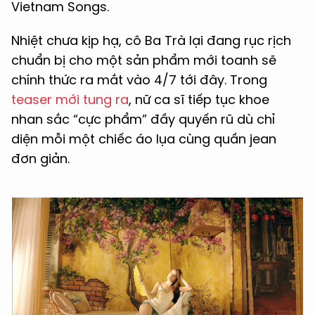
Vietnam Songs.
Nhiệt chưa kịp hạ, cô Ba Trà lại đang rục rịch
chuẩn bị cho một sản phẩm mới toanh sẽ
chính thức ra mắt vào 4/7 tới đây. Trong
teaser mới tung ra
, nữ ca sĩ tiếp tục khoe
nhan sắc “cực phẩm” đầy quyến rũ dù chỉ
diện mỗi một chiếc áo lụa cùng quần jean
đơn giản.