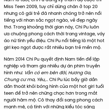
Miss Teen 2009, tuy chỉ dừng chân ở top 20
nhưng cô gái trẻ đã nhanh chóng trở nên nổi
tiếng với nhan sắc ngọt ngào, vẻ đẹp ngây
thơ. Trong khoảng thời gian này, Chi Pu luôn
ưa chuộng phong cách thời trang vintage, váy
áo nữ tính yểu điệu. Chi Pu nổi tiếng là một hot
girl kẹo ngọt được rất nhiều bạn trẻ mến mộ.
Năm 2014 Chi Pu quyết định Nam tiến để lập
nghiệp và tham gia nhiều dự án phim truyền
hình như:
Vẫn có em bên đời, Hương Ga,
Chung cư ma, Yêu
,... Chi Pu lúc bấy giờ dần
dần thoát khỏi bóng hình của một hot girl tuổi
teen để trở nên chững chạc hơn trong mắt
người hâm mộ. Cô thay đổi sang phong cách
mạnh mẽ, cá tính với những kiểu tóc sáng