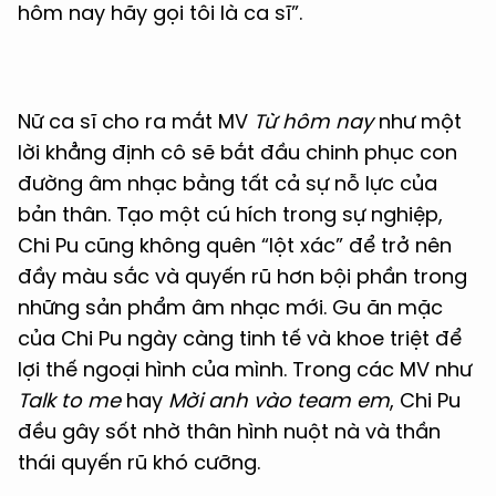
hôm nay hãy gọi tôi là ca sĩ”.
Nữ ca sĩ cho ra mắt MV
Từ hôm nay
như một
lời khẳng định cô sẽ bắt đầu chinh phục con
đường âm nhạc bằng tất cả sự nỗ lực của
bản thân. Tạo một cú hích trong sự nghiệp,
Chi Pu cũng không quên “lột xác” để trở nên
đầy màu sắc và quyến rũ hơn bội phần trong
những sản phẩm âm nhạc mới. Gu ăn mặc
của Chi Pu ngày càng tinh tế và khoe triệt để
lợi thế ngoại hình của mình. Trong các MV như
Talk to me
hay
Mời anh vào team em
, Chi Pu
đều gây sốt nhờ thân hình nuột nà và thần
thái quyến rũ khó cưỡng.