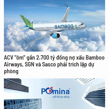
ACV "ôm" gần 2.700 tỷ đồng nợ xấu Bamboo
Airways, SGN và Sasco phải trích lập dự
phòng