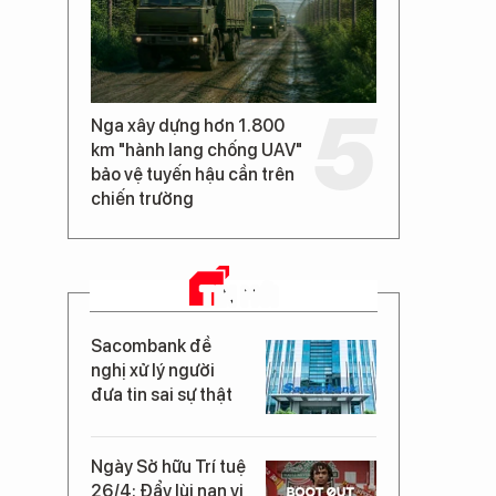
Nga xây dựng hơn 1.800
km "hành lang chống UAV"
bảo vệ tuyến hậu cần trên
chiến trường
TIN MỚI
Sacombank đề
nghị xử lý người
đưa tin sai sự thật
Ngày Sở hữu Trí tuệ
26/4: Đẩy lùi nạn vi