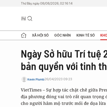
Thứ Bảy, ngày 08/08/2026, 02:16:14
XÃ HỘI SỐ
GÓC NHÌN
KINH TẾ SỐ
KHO
Ngày Sở hữu Trí tuệ 
bản quyền với tinh t
26/04/2023 09:23
Kevin Plumb
VietTimes – Sự hợp tác chặt chẽ giữa Pr
địa phương đóng vai trò rất quan trọng 
cho người hâm mộ trước mối đe dọa lừa 