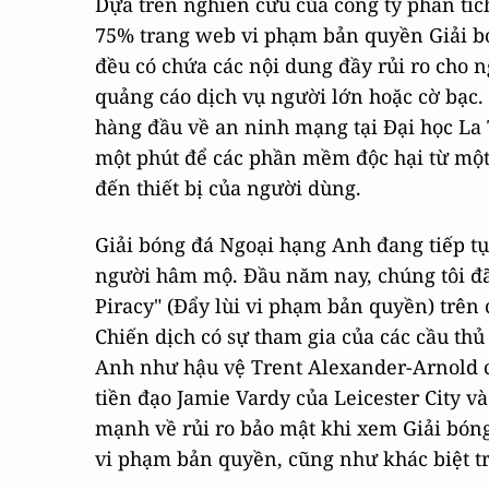
Dựa trên nghiên cứu của công ty phân tích 
75% trang web vi phạm bản quyền Giải bó
đều có chứa các nội dung đầy rủi ro cho
quảng cáo dịch vụ người lớn hoặc cờ bạc. 
hàng đầu về an ninh mạng tại Đại học La 
một phút để các phần mềm độc hại từ một
đến thiết bị của người dùng.
Giải bóng đá Ngoại hạng Anh đang tiếp tụ
người hâm mộ. Đầu năm nay, chúng tôi đã 
Piracy" (Đẩy lùi vi phạm bản quyền) trên 
Chiến dịch có sự tham gia của các cầu th
Anh như hậu vệ Trent Alexander-Arnold c
tiền đạo Jamie Vardy của Leicester City v
mạnh về rủi ro bảo mật khi xem Giải bóng
vi phạm bản quyền, cũng như khác biệt tr