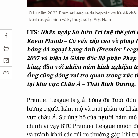
Đầu năm 2023, Premier League đã hợp tác với K+ để khởi đ
kênh truyền hình và kỹ thuật số tại Việt Nam
LTS
:
Nhân ngày Sở hữu Trí tuệ thế giới (
Kevin Plumb – Cố vấn cấp cao về pháp l
bóng đá ngoại hạng Anh (Premier Leagu
2007 và hiện là Giám đốc Bộ phận Pháp 
hàng đầu với nhiều năm kinh nghiệm tro
Ông cũng đóng vai trò quan trọng xúc t
tại khu vực Châu Á – Thái Bình Dương.
Premier League là giải bóng đá được đón
lượng người hâm mộ và một phần tư khán 
vực châu Á. Sự ủng hộ của người hâm mộ l
chính vì vậy BTC Premier League muốn đ
và tránh khỏi các rủi ro thường gặp khi t