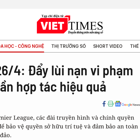
A HỌC - CÔNG NGHỆ
THỊ TRƯỜNG SỐ
SHORT VIDEO
THẾ 
26/4: Đẩy lùi nạn vi phạm
hần hợp tác hiệu quả
emier League, các đài truyền hình và chính quyền
để bảo vệ quyền sở hữu trí tuệ và đảm bảo an toàn
đảo.