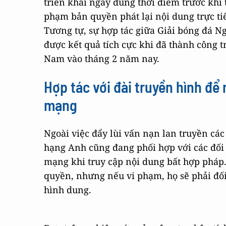
triển khai ngay đúng thời điểm trước khi
phạm bản quyền phát lại nội dung trực tiế
Tương tự, sự hợp tác giữa Giải bóng đá N
được kết quả tích cực khi đã thành công t
Nam vào tháng 2 năm nay.
Hợp tác với đài truyền hình để
mạng
Ngoài việc đẩy lùi vấn nạn lan truyền cá
hạng Anh cũng đang phối hợp với các đối 
mạng khi truy cập nội dung bất hợp phá
quyền, nhưng nếu vi phạm, họ sẽ phải đối
hình dung.