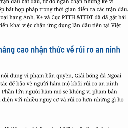
 trận đấu bắt đầu, từ đó ngăn chặn những kẻ vi
p bất hợp pháp trong thời gian diễn ra các trận đấu
goại hạng Anh, K+ và Cục PTTH &TTĐT đã đã gặt hái
riển khai việc chặn ứng dụng lần đầu tiên tại Việt
 nâng cao nhận thức về rủi ro an ninh
c nội dung vi phạm bản quyền, Giải bóng đá Ngoại
tác để bảo vệ người hâm mộ khỏi rủi ro an ninh
p. Phần lớn người hâm mộ sẽ không vi phạm bản
 diện với nhiều nguy cơ và rủi ro hơn những gì họ