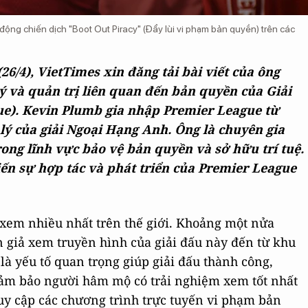
ộng chiến dịch "Boot Out Piracy" (Đẩy lùi vi phạm bản quyền) trên các
26/4), VietTimes xin đăng tải bài viết của ông
ý và quản trị liên quan đến bản quyền của Giải
e). Kevin Plumb gia nhập Premier League từ
lý của giải Ngoại Hạng Anh. Ông là chuyên gia
ng lĩnh vực bảo vệ bản quyền và sở hữu trí tuệ.
iến sự hợp tác và phát triển của Premier League
 xem nhiều nhất trên thế giới. Khoảng một nửa
giả xem truyền hình của giải đấu này đến từ khu
à yếu tố quan trọng giúp giải đấu thành công,
ảm bảo người hâm mộ có trải nghiệm xem tốt nhất
ruy cập các chương trình trực tuyến vi phạm bản