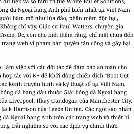
dữ liệu và sở hữu trí tuệ White Bullet Solutions,
ng đá Ngoại hạng Anh phổ biến nhất tại Việt Nam
 người hâm mộ như lừa đảo, phần mềm độc hại,
Không chỉ vậy, Giáo sư Paul Watters, chuyên gia
Trobe, Úc, còn cho biết thêm rằng, chỉ mất chưa đến
 trang web vi phạm bản quyền tấn công và gây hại
c làm việc với các đối tác để đảm bảo an toàn cho
hợp tác với K+ để khởi động chiến dịch "Boot Out
các kênh truyền hình và kỹ thuật số tại Việt Nam.
ủ bóng đá hàng đầu thuộc Giải bóng đá Ngoại hạng
ủa Liverpool, Ilkay Gundogan của Manchester City,
à Jack Harrison của Leeds United. Các ngôi sao nhấn
 đá Ngoại hạng Anh trên các trang web và thiết bị
ong trải nghiệm so với các dịch vụ chính thức.