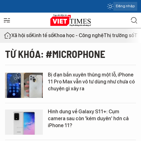
Đăng nhập
Xã hội số
Kinh tế số
Khoa học - Công nghệ
Thị trường số
Th
TỪ KHÓA: #MICROPHONE
Bị đạn bắn xuyên thủng một lỗ, iPhone
11 Pro Max vẫn vô tư dùng như chưa có
chuyện gì xảy ra
Hình dung về Galaxy S11+: Cụm
camera sau còn 'kém duyên' hơn cả
iPhone 11?