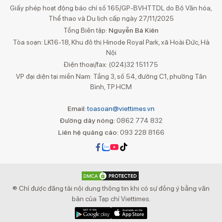
Giấy phép hoạt động báo chí số 165/GP-BVHTTDL do Bộ Văn hóa,
Thể thao và Du lịch cấp ngày 27/11/2025
Tổng Biên tập:
Nguyễn Bá Kiên
Tòa soạn: LK16-18, Khu đô thị Hinode Royal Park, xã Hoài Đức, Hà
Nội
Điện thoại/fax: (024)32 151175
VP đại diện tại miền Nam: Tầng 3, số 54, đường C1, phường Tân
Bình, TP.HCM
Email:
toasoan@viettimes.vn
Đường dây nóng:
0862 774 832
Liên hệ quảng cáo:
093 228 8166
® Chỉ được đăng tải nội dung thông tin khi có sự đồng ý bằng văn
bản của Tạp chí Viettimes.