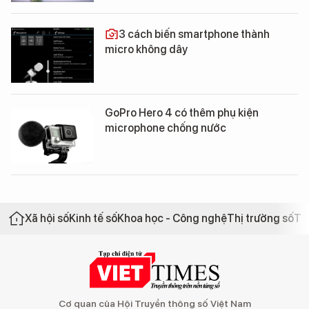
3 cách biến smartphone thành
micro không dây
GoPro Hero 4 có thêm phụ kiện
microphone chống nước
Xã hội số
Kinh tế số
Khoa học - Công nghệ
Thị trường số
Th
Cơ quan của Hội Truyền thông số Việt Nam