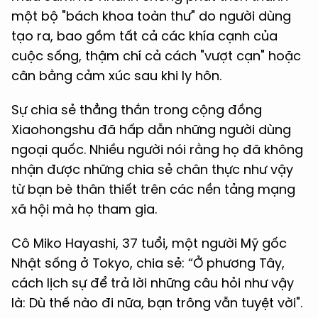
một bộ "bách khoa toàn thư" do người dùng
tạo ra, bao gồm tất cả các khía cạnh của
cuộc sống, thậm chí cả cách "vượt cạn" hoặc
cân bằng cảm xúc sau khi ly hôn.
Sự chia sẻ thẳng thắn trong cộng đồng
Xiaohongshu đã hấp dẫn những người dùng
ngoại quốc. Nhiều người nói rằng họ đã không
nhận được những chia sẻ chân thực như vậy
từ bạn bè thân thiết trên các nền tảng mạng
xã hội mà họ tham gia.
Cô Miko Hayashi, 37 tuổi, một người Mỹ gốc
Nhật sống ở Tokyo, chia sẻ: “Ở phương Tây,
cách lịch sự để trả lời những câu hỏi như vậy
là: Dù thế nào đi nữa, bạn trông vẫn tuyệt vời".