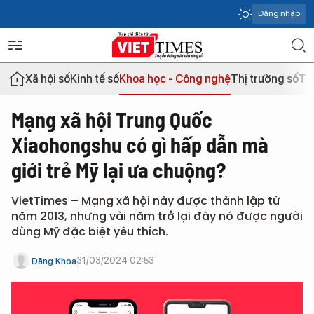
Đăng nhập
Xã hội số
Kinh tế số
Khoa học - Công nghệ
Thị trường số
Th
Mạng xã hội Trung Quốc
Xiaohongshu có gì hấp dẫn mà
giới trẻ Mỹ lại ưa chuộng?
VietTimes – Mạng xã hội này được thành lập từ
năm 2013, nhưng vài năm trở lại đây nó được người
dùng Mỹ đặc biệt yêu thích.
31/03/2024 02:53
Đăng Khoa