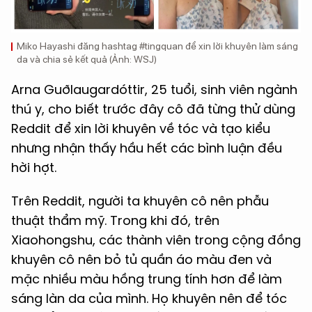
Miko Hayashi đăng hashtag #tingquan để xin lời khuyên làm sáng
da và chia sẻ kết quả (Ảnh: WSJ)
Arna Guðlaugardóttir, 25 tuổi, sinh viên ngành
thú y, cho biết trước đây cô đã từng thử dùng
Reddit để xin lời khuyên về tóc và tạo kiểu
nhưng nhận thấy hầu hết các bình luận đều
hời hợt.
Trên Reddit, người ta khuyên cô nên phẫu
thuật thẩm mỹ. Trong khi đó, trên
Xiaohongshu, các thành viên trong cộng đồng
khuyên cô nên bỏ tủ quần áo màu đen và
mặc nhiều màu hồng trung tính hơn để làm
sáng làn da của mình. Họ khuyên nên để tóc