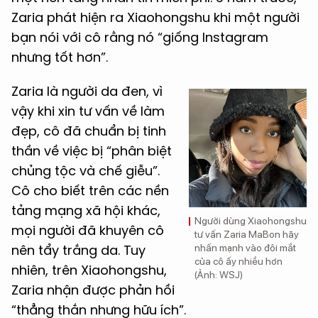
Zaria phát hiện ra Xiaohongshu khi một người
bạn nói với cô rằng nó “giống Instagram
nhưng tốt hơn”.
Zaria là người da đen, vì
vậy khi xin tư vấn về làm
đẹp, cô đã chuẩn bị tinh
thần về việc bị “phân biệt
chủng tộc và chế giễu”.
Cô cho biết trên các nền
tảng mạng xã hội khác,
Người dùng Xiaohongshu
mọi người đã khuyên cô
tư vấn Zaria MaBon hãy
nên tẩy trắng da. Tuy
nhấn mạnh vào đôi mắt
của cô ấy nhiều hơn
nhiên, trên Xiaohongshu,
(Ảnh: WSJ)
Zaria nhận được phản hồi
“thẳng thắn nhưng hữu ích”.