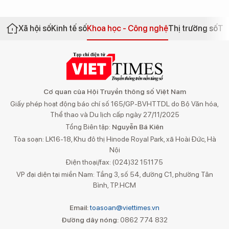
Xã hội số
Kinh tế số
Khoa học - Công nghệ
Thị trường số
Th
Cơ quan của Hội Truyền thông số Việt Nam
Giấy phép hoạt động báo chí số 165/GP-BVHTTDL do Bộ Văn hóa,
Thể thao và Du lịch cấp ngày 27/11/2025
Tổng Biên tập:
Nguyễn Bá Kiên
Tòa soạn: LK16-18, Khu đô thị Hinode Royal Park, xã Hoài Đức, Hà
Nội
Điện thoại/fax: (024)32 151175
VP đại diện tại miền Nam: Tầng 3, số 54, đường C1, phường Tân
Bình, TP.HCM
Email:
toasoan@viettimes.vn
Đường dây nóng:
0862 774 832