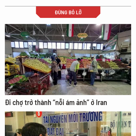
ĐỪNG BỎ LỠ
Đi chợ trở thành “nỗi ám ảnh” ở Iran