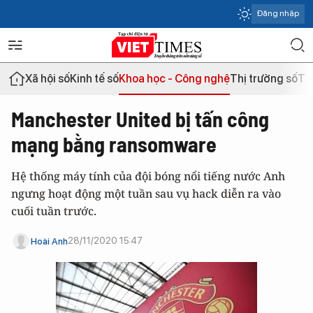
Đăng nhập
Xã hội số
Kinh tế số
Khoa học - Công nghệ
Thị trường số
Th
Manchester United bị tấn công
mạng bằng ransomware
Hệ thống máy tính của đội bóng nổi tiếng nước Anh
ngưng hoạt động một tuần sau vụ hack diễn ra vào
cuối tuần trước.
28/11/2020 15:47
Hoài Anh