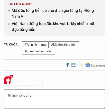
TIN LIÊN QUAN
Mã độc tống tiền có chủ đích gia tăng tại Đông
Nam Á
Việt Nam đứng top đầu khu vực bị lây nhiễm mã
độc tống tiền
TỪ KHÓA:
#An ninh mạng
#Mã độc tống tiền
#manchester united
Ý KIẾN CỦA BẠN