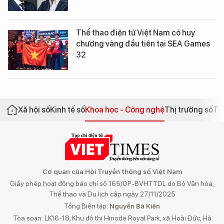
Thể thao điện tử Việt Nam có huy
chương vàng đầu tiên tại SEA Games
32
Xã hội số
Kinh tế số
Khoa học - Công nghệ
Thị trường số
Th
Cơ quan của Hội Truyền thông số Việt Nam
Giấy phép hoạt động báo chí số 165/GP-BVHTTDL do Bộ Văn hóa,
Thể thao và Du lịch cấp ngày 27/11/2025
Tổng Biên tập:
Nguyễn Bá Kiên
Tòa soạn: LK16-18, Khu đô thị Hinode Royal Park, xã Hoài Đức, Hà