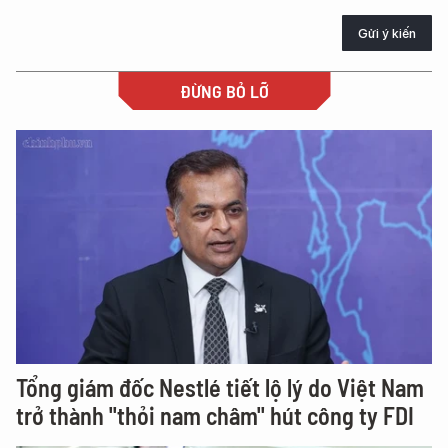
Gửi ý kiến
ĐỪNG BỎ LỠ
Tổng giám đốc Nestlé tiết lộ lý do Việt Nam
trở thành "thỏi nam châm" hút công ty FDI