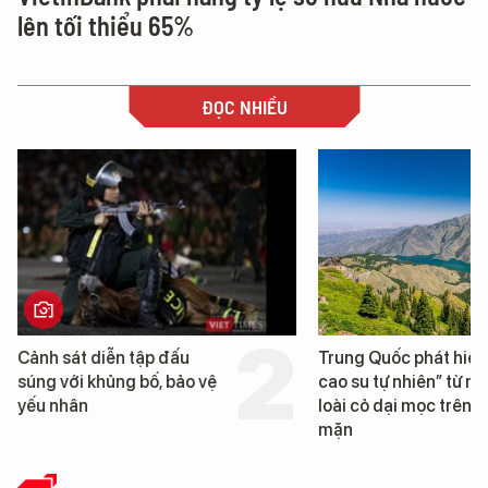
lên tối thiểu 65%
ĐỌC NHIỀU
Trung Quốc phát hiện “mỏ
Loạt dự án bất độ
cao su tự nhiên” từ một
Đà Nẵng sắp bị ki
loài cỏ dại mọc trên đất
mặn