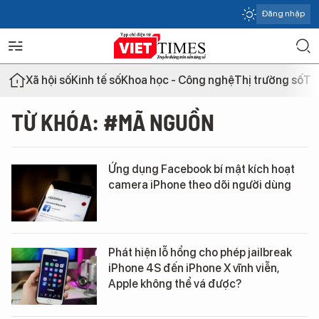
Đăng nhập
Xã hội số
Kinh tế số
Khoa học - Công nghệ
Thị trường số
Th
TỪ KHÓA: #MÃ NGUỒN
Ứng dụng Facebook bí mật kích hoạt
camera iPhone theo dõi người dùng
Phát hiện lỗ hổng cho phép jailbreak
iPhone 4S đến iPhone X vĩnh viễn,
Apple không thể vá được?