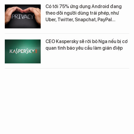
Có tới 75% ứng dụng Android đang
theo dõi người dùng trái phép, như
Uber, Twitter, Snapchat, PayPal...
CEO Kaspersky sẽ rời bỏ Nga nếu bị cơ
quan tình báo yêu cầu làm gián điệp
Các repository đang dần đóng cửa,
thời đại của jailbreak trên iPhone sắp
đi đến hồi kết
VNCERT cảnh báo khẩn về mã độc khai
thác tiền ảo cực nguy hiểm Coinhive