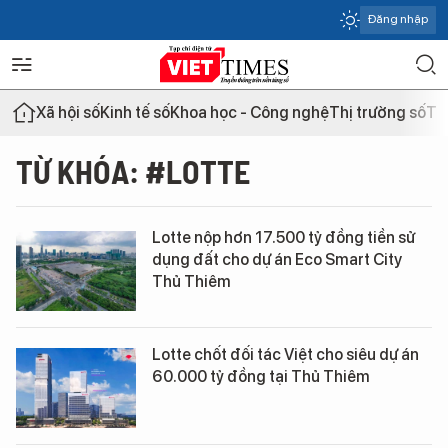
Đăng nhập
Xã hội số
Kinh tế số
Khoa học - Công nghệ
Thị trường số
Th
TỪ KHÓA: #LOTTE
Lotte nộp hơn 17.500 tỷ đồng tiền sử
dụng đất cho dự án Eco Smart City
Thủ Thiêm
Lotte chốt đối tác Việt cho siêu dự án
60.000 tỷ đồng tại Thủ Thiêm