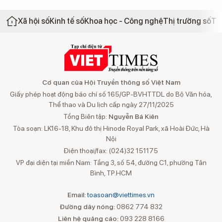
Xã hội số
Kinh tế số
Khoa học - Công nghệ
Thị trường số
Th
Cơ quan của Hội Truyền thông số Việt Nam
Giấy phép hoạt động báo chí số 165/GP-BVHTTDL do Bộ Văn hóa,
Thể thao và Du lịch cấp ngày 27/11/2025
Tổng Biên tập:
Nguyễn Bá Kiên
Tòa soạn: LK16-18, Khu đô thị Hinode Royal Park, xã Hoài Đức, Hà
Nội
Điện thoại/fax: (024)32 151175
VP đại diện tại miền Nam: Tầng 3, số 54, đường C1, phường Tân
Bình, TP.HCM
Email:
toasoan@viettimes.vn
Đường dây nóng:
0862 774 832
Liên hệ quảng cáo:
093 228 8166