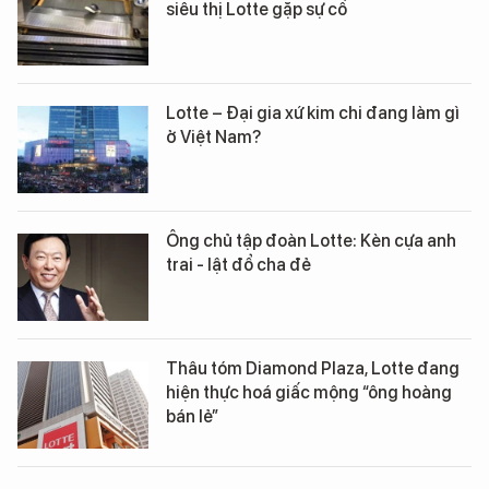
siêu thị Lotte gặp sự cố
Lotte – Đại gia xứ kim chi đang làm gì
ở Việt Nam?
Ông chủ tập đoàn Lotte: Kèn cựa anh
trai - lật đổ cha đẻ
Thâu tóm Diamond Plaza, Lotte đang
hiện thực hoá giấc mộng “ông hoàng
bán lẻ”