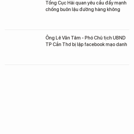
Tổng Cục Hải quan yêu cầu đẩy mạnh
chống buôn lậu đường hàng không
Ông Lê Văn Tâm - Phó Chủ tịch UBND
TP Cần Thơ bị lập facebook mạo danh
Đại án VNCB: Phạm Công Danh nhận
trách nhiệm làm âm hơn 18.000 tỷ
đồng của ngân hàng
Luật "hở bạo", dân Trung Quốc tranh
thủ sở hữu đất tại Đà Nẵng?