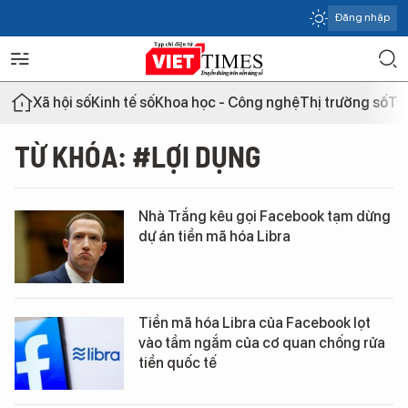
Đăng nhập
Xã hội số
Kinh tế số
Khoa học - Công nghệ
Thị trường số
Th
TỪ KHÓA: #LỢI DỤNG
Nhà Trắng kêu gọi Facebook tạm dừng
dự án tiền mã hóa Libra
Tiền mã hóa Libra của Facebook lọt
vào tầm ngắm của cơ quan chống rửa
tiền quốc tế