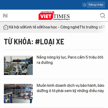
Đăng nhập
Xã hội số
Kinh tế số
Khoa học - Công nghệ
Thị trường số
Th
TỪ KHÓA: #LOẠI XE
Nắng nóng kỷ lục, Paris cấm 5 triệu ôtô
ra đường
Muốn kinh doanh dịch vụ bảo hành, bảo
dưỡng ô tô phải xem kỹ những điều này