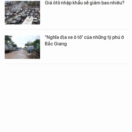
Giá ôtô nhập khẩu sẽ giảm bao nhiêu?
“Nghĩa địa xe ô tô” của những tỷ phú ở
Bắc Giang
Hiệp hội Doanh nghiệp Nhật Bản lên
tiếng về chính sách thuế ô tô
Lính sơn cước Nga tiếp nhận xe địa
hình đa năng mới