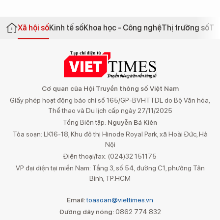
Xã hội số
Kinh tế số
Khoa học - Công nghệ
Thị trường số
Th
Cơ quan của Hội Truyền thông số Việt Nam
Giấy phép hoạt động báo chí số 165/GP-BVHTTDL do Bộ Văn hóa,
Thể thao và Du lịch cấp ngày 27/11/2025
Tổng Biên tập:
Nguyễn Bá Kiên
Tòa soạn: LK16-18, Khu đô thị Hinode Royal Park, xã Hoài Đức, Hà
Nội
Điện thoại/fax: (024)32 151175
VP đại diện tại miền Nam: Tầng 3, số 54, đường C1, phường Tân
Bình, TP.HCM
Email:
toasoan@viettimes.vn
Đường dây nóng:
0862 774 832