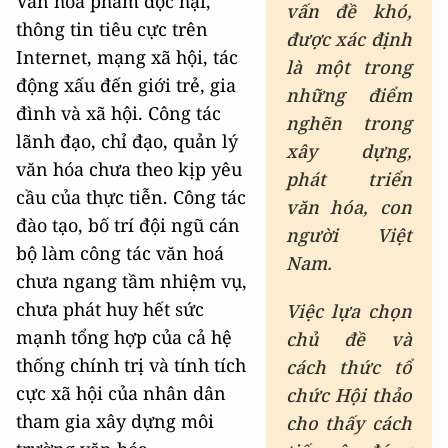
Văn hóa phẩm độc hại,
vấn đề khó,
thông tin tiêu cực trên
được xác định
Internet, mạng xã hội, tác
là một trong
động xấu đến giới trẻ, gia
những điểm
đình và xã hội. Công tác
nghẽn trong
lãnh đạo, chỉ đạo, quản lý
xây dựng,
văn hóa chưa theo kịp yêu
phát triển
cầu của thực tiễn. Công tác
văn hóa, con
đào tạo, bố trí đội ngũ cán
người Việt
bộ làm công tác văn hoá
Nam.
chưa ngang tầm nhiệm vụ,
chưa phát huy hết sức
Việc lựa chọn
mạnh tổng hợp của cả hệ
chủ đề và
thống chính trị và tính tích
cách thức tổ
cực xã hội của nhân dân
chức Hội thảo
tham gia xây dựng môi
cho thấy cách