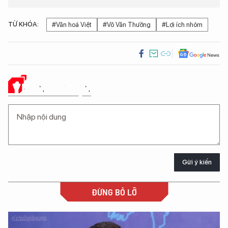
TỪ KHÓA:
#Văn hoá Việt
#Võ Văn Thưởng
#Lợi ích nhóm
Ý KIẾN CỦA BẠN
Gửi ý kiến
ĐỪNG BỎ LỠ