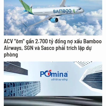
ACV "ôm" gần 2.700 tỷ đồng nợ xấu Bamboo
Airways, SGN và Sasco phải trích lập dự
phòng