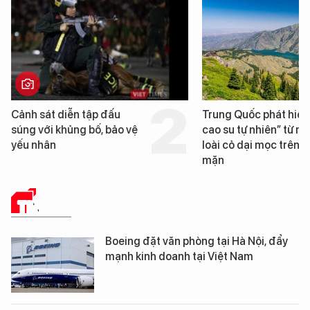
h sát diễn tập đấu
Trung Quốc phát hiện “mỏ
g với khủng bố, bảo vệ
cao su tự nhiên” từ một
 nhân
loài cỏ dại mọc trên đất
mặn
TIN TỨC
Boeing đặt văn phòng tại Hà Nội, đẩy
mạnh kinh doanh tại Việt Nam