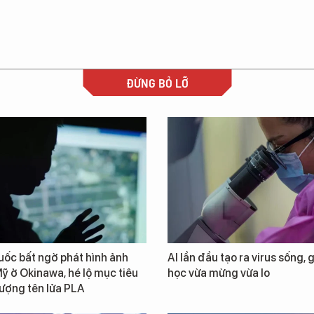
ĐỪNG BỎ LỠ
ốc bất ngờ phát hình ảnh
AI lần đầu tạo ra virus sống, 
ỹ ở Okinawa, hé lộ mục tiêu
học vừa mừng vừa lo
lượng tên lửa PLA