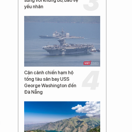
súng với khủng bố, bảo vệ
yếu nhân
Cận cảnh chiến hạm hộ
tống tàu sân bay USS
George Washington đến
Đà Nẵng