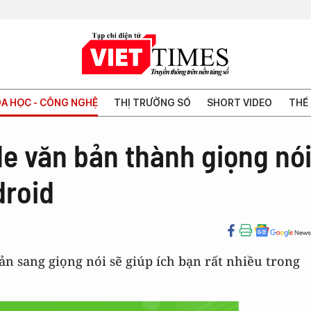
A HỌC - CÔNG NGHỆ
THỊ TRƯỜNG SỐ
SHORT VIDEO
THẾ 
e văn bản thành giọng nó
droid
bản sang giọng nói sẽ giúp ích bạn rất nhiều trong