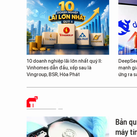
10 doanh nghiệp lãi lớn nhất quý II:
DeepSee
Vinhomes dẫn đầu, xếp sau là
mạnh giá
Vingroup, BSR, Hòa Phát
ứng ra s
THỦ THUẬT
Bản qu
máy tín