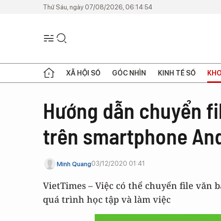
Thứ Sáu, ngày 07/08/2026, 06:14:54
XÃ HỘI SỐ
GÓC NHÌN
KINH TẾ SỐ
KHO
Hướng dẫn chuyển fil
trên smartphone An
03/12/2020 01:41
Minh Quang
VietTimes – Việc có thể chuyển file văn 
quá trình học tập và làm việc