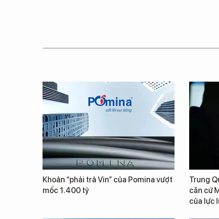
Khoản “phải trả Vin” của Pomina vượt
Trung Qu
mốc 1.400 tỷ
căn cứ M
của lực 