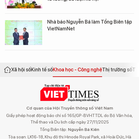
Nhà báo Nguyễn Bá làm Tổng Biên tập
VietNamNet
Xã hội số
Kinh tế số
Khoa học - Công nghệ
Thị trường số
Th
Cơ quan của Hội Truyền thông số Việt Nam
Giấy phép hoạt động báo chí số 165/GP-BVHTTDL do Bộ Văn hóa,
Thể thao và Du lịch cấp ngày 27/11/2025
Tổng Biên tập:
Nguyễn Bá Kiên
Tòa soạn: LK16-18, Khu đô thị Hinode Royal Park, xã Hoài Đức, Hà