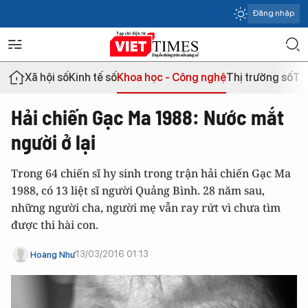
Đăng nhập
Xã hội số
Kinh tế số
Khoa học - Công nghệ
Thị trường số
Th
Hải chiến Gạc Ma 1988: Nước mắt
người ở lại
Trong 64 chiến sĩ hy sinh trong trận hải chiến Gạc Ma
1988, có 13 liệt sĩ người Quảng Bình. 28 năm sau,
những người cha, người mẹ vẫn ray rứt vì chưa tìm
được thi hài con.
13/03/2016 01:13
Hoàng Như