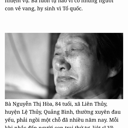
nhiệm vụ. Bà luôn tự hào vì có những người
con vẻ vang, hy sinh vì Tổ quốc.
Bà Nguyễn Thị Hòa, 84 tuổi, xã Liên Thủy,
huyện Lệ Thủy, Quảng Bình, thường xuyên đau
yếu, phải ngồi một chỗ đã nhiều năm nay. Mỗi
khi nhắc đến người con trai thứ tư, liệt sĩ Võ