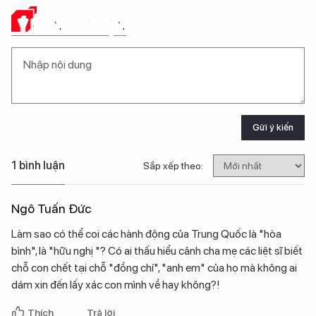
Ý KIẾN CỦA BẠN
Gửi ý kiến
1 bình luận
Sắp xếp theo:
Ngô Tuấn Đức
Làm sao có thể coi các hành động của Trung Quốc là "hòa
bình", là "hữu nghị "? Có ai thấu hiểu cảnh cha mẹ các liệt sĩ biết
chỗ con chết tại chỗ "đồng chí", "anh em" của họ mà không ai
dám xin đến lấy xác con mình về hay không?!
Thích
Trả lời