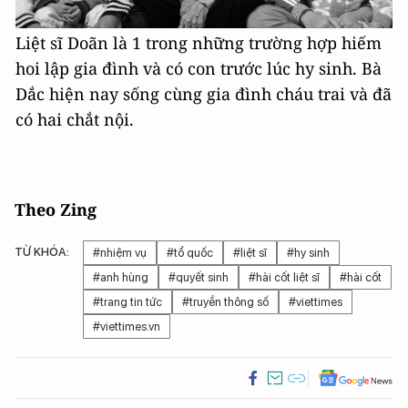
Liệt sĩ Doãn là 1 trong những trường hợp hiếm
hoi lập gia đình và có con trước lúc hy sinh. Bà
Dắc hiện nay sống cùng gia đình cháu trai và đã
có hai chắt nội.
Theo Zing
TỪ KHÓA:
#nhiệm vụ
#tổ quốc
#liệt sĩ
#hy sinh
#anh hùng
#quyết sinh
#hài cốt liệt sĩ
#hài cốt
#trang tin tức
#truyền thông số
#viettimes
#viettimes.vn