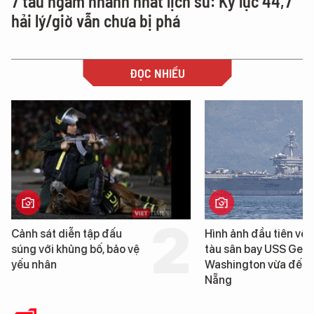
7 tàu ngầm nhanh nhất lịch sử: Kỷ lục 44,7
hải lý/giờ vẫn chưa bị phá
ĐỌC NHIỀU
 sát diễn tập đấu
Hình ảnh đầu tiên về siêu
 với khủng bố, bảo vệ
tàu sân bay USS George
nhân
Washington vừa đến Đà
Nẵng