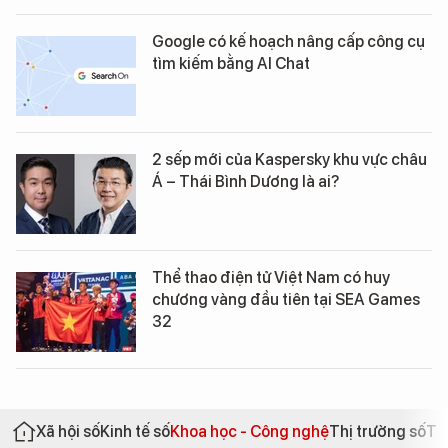
Google có kế hoạch nâng cấp công cụ
tìm kiếm bằng AI Chat
2 sếp mới của Kaspersky khu vực châu
Á – Thái Bình Dương là ai?
Thể thao điện tử Việt Nam có huy
chương vàng đầu tiên tại SEA Games
32
Xã hội số
Kinh tế số
Khoa học - Công nghệ
Thị trường số
Th