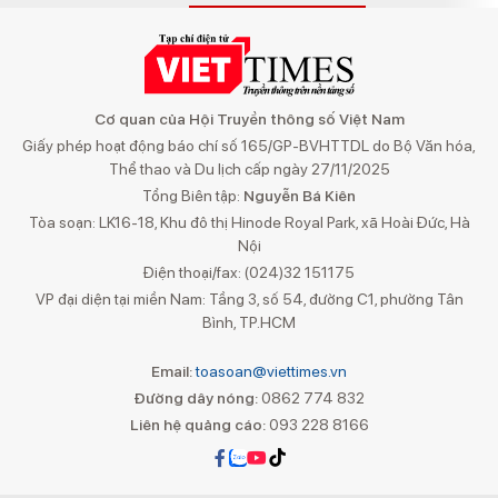
Cơ quan của Hội Truyền thông số Việt Nam
Giấy phép hoạt động báo chí số 165/GP-BVHTTDL do Bộ Văn hóa,
Thể thao và Du lịch cấp ngày 27/11/2025
Tổng Biên tập:
Nguyễn Bá Kiên
Tòa soạn: LK16-18, Khu đô thị Hinode Royal Park, xã Hoài Đức, Hà
Nội
Điện thoại/fax: (024)32 151175
VP đại diện tại miền Nam: Tầng 3, số 54, đường C1, phường Tân
Bình, TP.HCM
Email:
toasoan@viettimes.vn
Đường dây nóng:
0862 774 832
Liên hệ quảng cáo:
093 228 8166