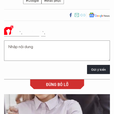
#Google
#khắc phục
Ý KIẾN CỦA BẠN
Gửi ý kiến
ĐỪNG BỎ LỠ