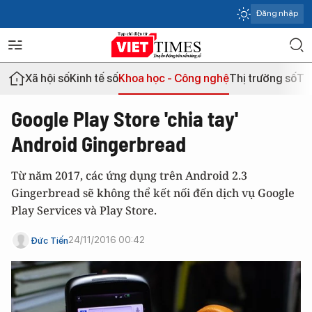
Đăng nhập
Xã hội số
Kinh tế số
Khoa học - Công nghệ
Thị trường số
Th
Google Play Store 'chia tay'
Android Gingerbread
Từ năm 2017, các ứng dụng trên Android 2.3
Gingerbread sẽ không thể kết nối đến dịch vụ Google
Play Services và Play Store.
24/11/2016 00:42
Đức Tiến