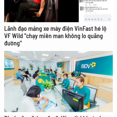
Lãnh đạo mảng xe máy điện VinFast hé lộ
VF Wild "chạy miên man không lo quãng
đường"