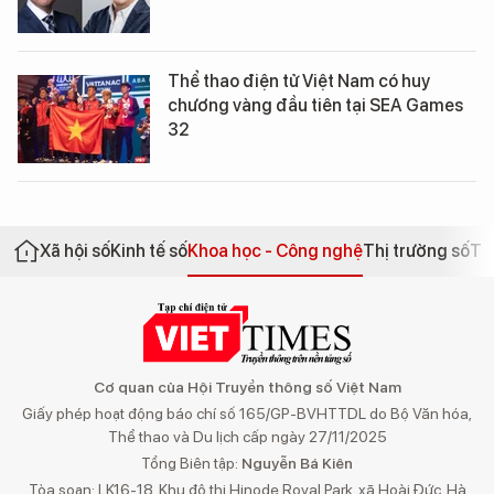
Thể thao điện tử Việt Nam có huy
chương vàng đầu tiên tại SEA Games
32
Xã hội số
Kinh tế số
Khoa học - Công nghệ
Thị trường số
Th
Cơ quan của Hội Truyền thông số Việt Nam
Giấy phép hoạt động báo chí số 165/GP-BVHTTDL do Bộ Văn hóa,
Thể thao và Du lịch cấp ngày 27/11/2025
Tổng Biên tập:
Nguyễn Bá Kiên
Tòa soạn: LK16-18, Khu đô thị Hinode Royal Park, xã Hoài Đức, Hà