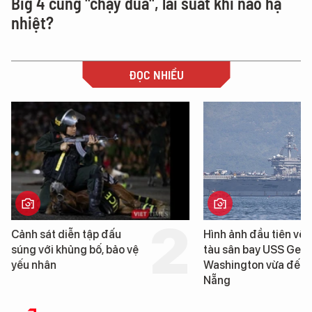
Big 4 cũng "chạy đua", lãi suất khi nào hạ
nhiệt?
ĐỌC NHIỀU
Hình ảnh đầu tiên về siêu
Cận cảnh chiến hạm 
tàu sân bay USS George
tống tàu sân bay USS
Washington vừa đến Đà
George Washington 
Nẵng
Đà Nẵng