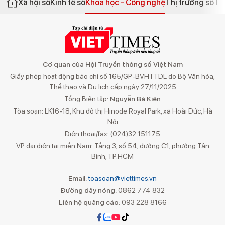
Xã hội số
Kinh tế số
Khoa học - Công nghệ
Thị trường số
Th
Cơ quan của Hội Truyền thông số Việt Nam
Giấy phép hoạt động báo chí số 165/GP-BVHTTDL do Bộ Văn hóa,
Thể thao và Du lịch cấp ngày 27/11/2025
Tổng Biên tập:
Nguyễn Bá Kiên
Tòa soạn: LK16-18, Khu đô thị Hinode Royal Park, xã Hoài Đức, Hà
Nội
Điện thoại/fax: (024)32 151175
VP đại diện tại miền Nam: Tầng 3, số 54, đường C1, phường Tân
Bình, TP.HCM
Email:
toasoan@viettimes.vn
Đường dây nóng:
0862 774 832
Liên hệ quảng cáo:
093 228 8166