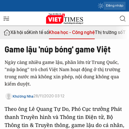
Đăng nhập
Xã hội số
Kinh tế số
Khoa học - Công nghệ
Thị trường số
Th
Game lậu 'núp bóng' game Việt
Ngày càng nhiều game lậu, phần lớn từ Trung Quốc,
"núp bóng" trò chơi Việt Nam hoạt động ở thị trường
trong nước mà không xin phép, nội dung không qua
kiểm duyệt.
28/11/2020 03:12
Khương Nha
Theo ông Lê Quang Tự Do, Phó Cục trưởng Phát
thanh Truyền hình và Thông tin Điện tử, Bộ
Thông tin & Truyền thông, game lậu do cá nhân,