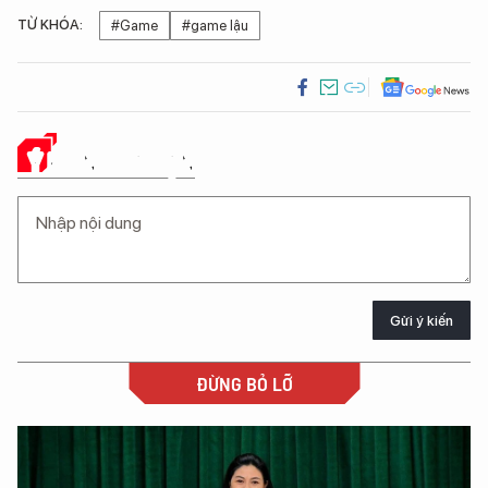
TỪ KHÓA:
#Game
#game lậu
Ý KIẾN CỦA BẠN
Gửi ý kiến
ĐỪNG BỎ LỠ