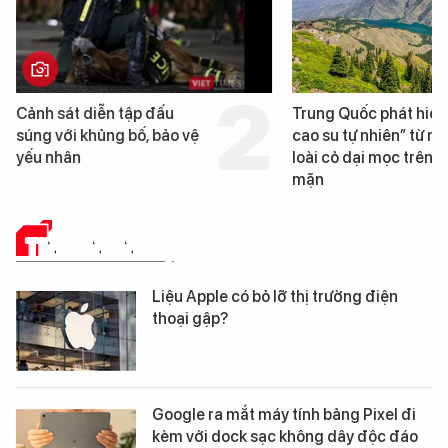
Trung Quốc phát hiện “mỏ
Loạt dự án bất động 
cao su tự nhiên” từ một
Đà Nẵng sắp bị kiểm t
loài cỏ dại mọc trên đất
mặn
TIN CÔNG NGHỆ
Liệu Apple có bỏ lỡ thị trường điện
thoại gập?
Google ra mắt máy tính bảng Pixel đi
kèm với dock sạc không dây độc đáo