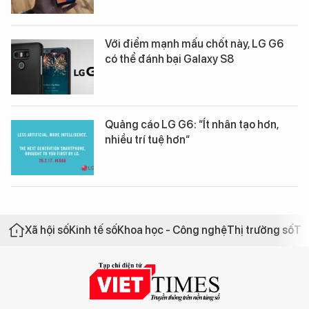
Với điểm mạnh mấu chốt này, LG G6
có thể đánh bại Galaxy S8
Quảng cáo LG G6: “Ít nhân tạo hơn,
nhiều trí tuệ hơn“
Xã hội số
Kinh tế số
Khoa học - Công nghệ
Thị trường số
Th