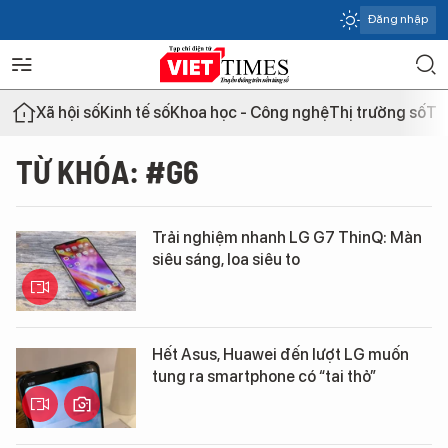
Đăng nhập
Xã hội số
Kinh tế số
Khoa học - Công nghệ
Thị trường số
Th
TỪ KHÓA: #G6
Trải nghiệm nhanh LG G7 ThinQ: Màn
siêu sáng, loa siêu to
Hết Asus, Huawei đến lượt LG muốn
tung ra smartphone có “tai thỏ”