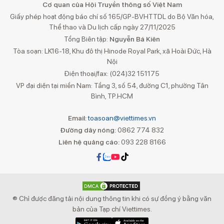
Cơ quan của Hội Truyền thông số Việt Nam
Giấy phép hoạt động báo chí số 165/GP-BVHTTDL do Bộ Văn hóa,
Thể thao và Du lịch cấp ngày 27/11/2025
Tổng Biên tập:
Nguyễn Bá Kiên
Tòa soạn: LK16-18, Khu đô thị Hinode Royal Park, xã Hoài Đức, Hà
Nội
Điện thoại/fax: (024)32 151175
VP đại diện tại miền Nam: Tầng 3, số 54, đường C1, phường Tân
Bình, TP.HCM
Email:
toasoan@viettimes.vn
Đường dây nóng:
0862 774 832
Liên hệ quảng cáo:
093 228 8166
® Chỉ được đăng tải nội dung thông tin khi có sự đồng ý bằng văn
bản của Tạp chí Viettimes.