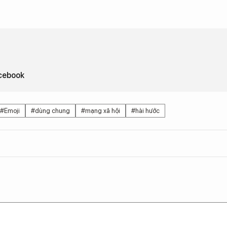
acebook
#Emoji
#dùng chung
#mạng xã hội
#hài hước