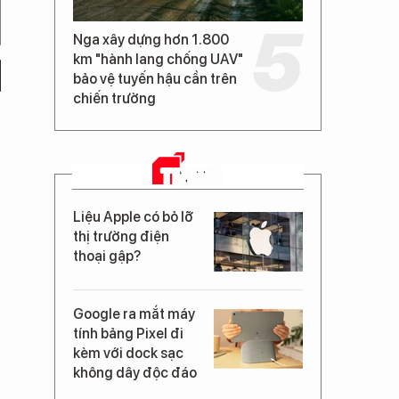
Nga xây dựng hơn 1.800
km "hành lang chống UAV"
bảo vệ tuyến hậu cần trên
chiến trường
TIN MỚI
Liệu Apple có bỏ lỡ
thị trường điện
thoại gập?
Google ra mắt máy
tính bảng Pixel đi
kèm với dock sạc
không dây độc đáo