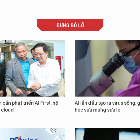
ĐỪNG BỎ LỠ
 cần phát triển AI First, hệ
AI lần đầu tạo ra virus sống, 
i cloud
học vừa mừng vừa lo