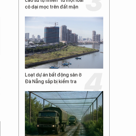
cao su tự nhiên” từ một loài
cỏ dại mọc trên đất mặn
Loạt dự án bất động sản ở
Đà Nẵng sắp bị kiểm tra