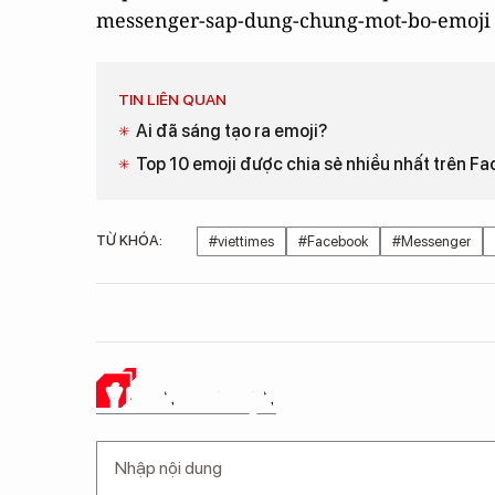
messenger-sap-dung-chung-mot-bo-emoji
TIN LIÊN QUAN
Ai đã sáng tạo ra emoji?
Top 10 emoji được chia sẻ nhiều nhất trên F
TỪ KHÓA:
#viettimes
#Facebook
#Messenger
Ý KIẾN CỦA BẠN