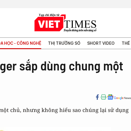
A HỌC - CÔNG NGHỆ
THỊ TRƯỜNG SỐ
SHORT VIDEO
THẾ 
ger sắp dùng chung một
một chủ, nhưng không hiểu sao chúng lại sử dụng