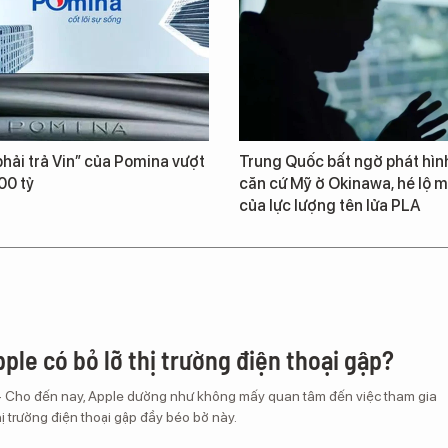
hải trả Vin” của Pomina vượt
Trung Quốc bất ngờ phát hìn
00 tỷ
căn cứ Mỹ ở Okinawa, hé lộ m
của lực lượng tên lửa PLA
ple có bỏ lỡ thị trường điện thoại gập?
– Cho đến nay, Apple dường như không mấy quan tâm đến việc tham gia
ị trường điện thoại gập đầy béo bở này.