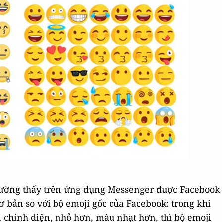
hường thấy trên ứng dụng Messenger được Facebook
cơ bản so với bộ emoji gốc của Facebook: trong khi
n chính diện, nhỏ hơn, màu nhạt hơn, thì bộ emoji