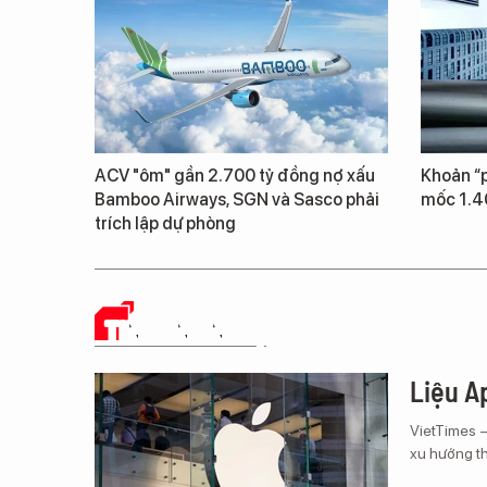
ACV "ôm" gần 2.700 tỷ đồng nợ xấu
Khoản “p
Bamboo Airways, SGN và Sasco phải
mốc 1.4
trích lập dự phòng
TIN CÔNG NGHỆ
Liệu Ap
VietTimes 
xu hướng th