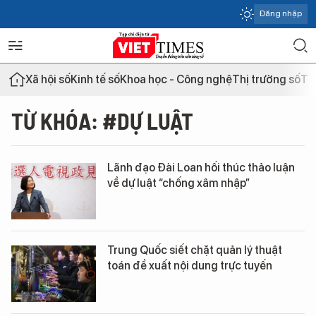
Đăng nhập
Xã hội số
Kinh tế số
Khoa học - Công nghệ
Thị trường số
Th
TỪ KHÓA: #DỰ LUẬT
Lãnh đạo Đài Loan hối thúc thảo luận
về dự luật “chống xâm nhập”
Trung Quốc siết chặt quản lý thuật
toán đề xuất nội dung trực tuyến