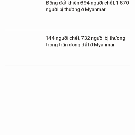
Động đất khiến 694 người chết, 1.670
người bị thương ở Myanmar
144 người chết, 732 người bị thương
trong trận động đất ở Myanmar
Chuyên gia nói gì về trận động đất 7,3
độ richter tại Myanmar gây rung lắc
Hà Nội, TP.HCM?
Những cảnh tượng kinh hoàng
sau trận động đất mạnh 7,7 độ richter
ở Myanmar