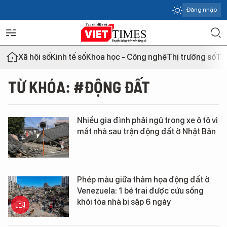
Đăng nhập
Xã hội số
Kinh tế số
Khoa học - Công nghệ
Thị trường số
Th
TỪ KHÓA: #ĐỘNG ĐẤT
Nhiều gia đình phải ngủ trong xe ô tô vì
mất nhà sau trận động đất ở Nhật Bản
Phép màu giữa thảm họa động đất ở
Venezuela: 1 bé trai được cứu sống
khỏi tòa nhà bị sập 6 ngày