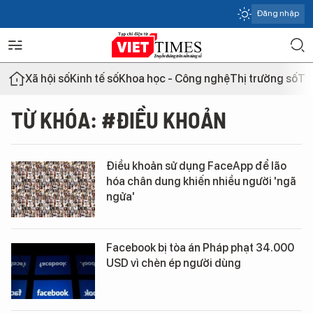
Đăng nhập
Xã hội số
Kinh tế số
Khoa học - Công nghệ
Thị trường số
Th
TỪ KHÓA: #ĐIỀU KHOẢN
Điều khoản sử dụng FaceApp để lão
hóa chân dung khiến nhiều người 'ngã
ngửa'
Facebook bị tòa án Pháp phạt 34.000
USD vì chèn ép người dùng