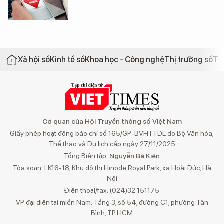
Xã hội số
Kinh tế số
Khoa học - Công nghệ
Thị trường số
Th
Cơ quan của Hội Truyền thông số Việt Nam
Giấy phép hoạt động báo chí số 165/GP-BVHTTDL do Bộ Văn hóa,
Thể thao và Du lịch cấp ngày 27/11/2025
Tổng Biên tập:
Nguyễn Bá Kiên
Tòa soạn: LK16-18, Khu đô thị Hinode Royal Park, xã Hoài Đức, Hà
Nội
Điện thoại/fax: (024)32 151175
VP đại diện tại miền Nam: Tầng 3, số 54, đường C1, phường Tân
Bình, TP.HCM