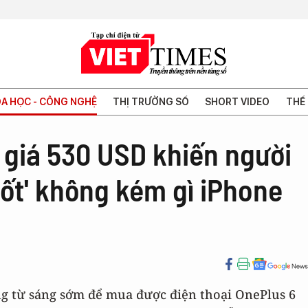
A HỌC - CÔNG NGHỆ
THỊ TRƯỜNG SỐ
SHORT VIDEO
THẾ 
 giá 530 USD khiến người
ốt' không kém gì iPhone
ng từ sáng sớm để mua được điện thoại OnePlus 6