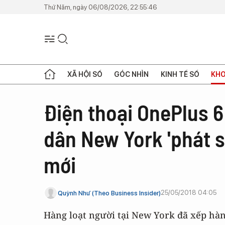
Thứ Năm, ngày 06/08/2026, 22:55:46
XÃ HỘI SỐ
GÓC NHÌN
KINH TẾ SỐ
KHO
Điện thoại OnePlus 6
dân New York 'phát s
mới
25/05/2018 04:05
Quỳnh Như (Theo Business Insider)
Hàng loạt người tại New York đã xếp hà