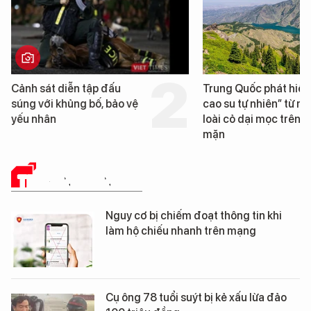
Cảnh sát diễn tập đấu
Trung Quốc phát hiện
súng với khủng bố, bảo vệ
cao su tự nhiên” từ m
yếu nhân
loài cỏ dại mọc trên đ
mặn
TRUYỀN THÔNG SỐ
Nguy cơ bị chiếm đoạt thông tin khi
làm hộ chiếu nhanh trên mạng
Cụ ông 78 tuổi suýt bị kẻ xấu lừa đảo