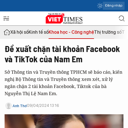
Đăng nhập
Xã hội số
Kinh tế số
Khoa học - Công nghệ
Thị trường số
Th
Đề xuất chặn tài khoản Facebook
và TikTok của Nam Em
Sở Thông tin và Truyền thông TPHCM sẽ báo cáo, kiến
nghị Bộ Thông tin và Truyền thông xem xét, xử lý
ngăn chặn 2 tài khoản Facebook, Tiktok của bà
Nguyễn Thị Lệ Nam Em.
09/04/2024 13:16
Anh Thơ