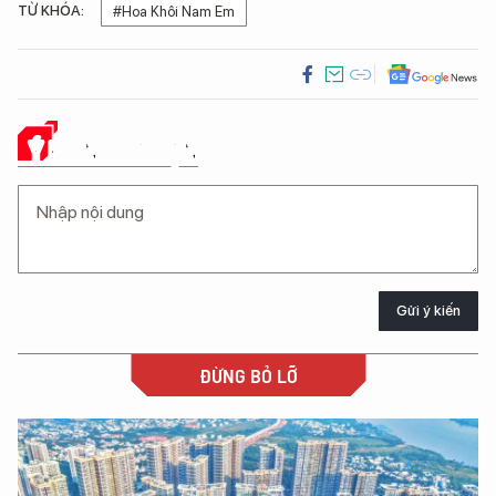
TỪ KHÓA:
#Hoa Khôi Nam Em
Ý KIẾN CỦA BẠN
Gửi ý kiến
ĐỪNG BỎ LỠ