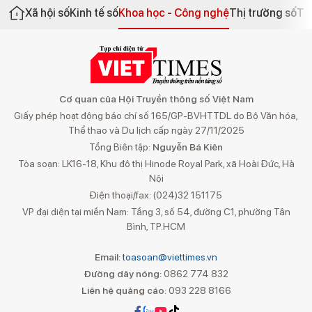
Xã hội số
Kinh tế số
Khoa học - Công nghệ
Thị trường số
Th
Cơ quan của Hội Truyền thông số Việt Nam
Giấy phép hoạt động báo chí số 165/GP-BVHTTDL do Bộ Văn hóa,
Thể thao và Du lịch cấp ngày 27/11/2025
Tổng Biên tập:
Nguyễn Bá Kiên
Tòa soạn: LK16-18, Khu đô thị Hinode Royal Park, xã Hoài Đức, Hà
Nội
Điện thoại/fax: (024)32 151175
VP đại diện tại miền Nam: Tầng 3, số 54, đường C1, phường Tân
Bình, TP.HCM
Email:
toasoan@viettimes.vn
Đường dây nóng:
0862 774 832
Liên hệ quảng cáo:
093 228 8166