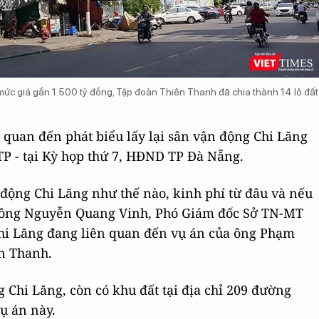
ức giá gần 1.500 tỷ đồng, Tập đoàn Thiên Thanh đã chia thành 14 lô đất
n quan đến phát biểu lấy lại sân vận động Chi Lăng
P - tại Kỳ họp thứ 7, HĐND TP Đà Nẵng.
n động Chi Lăng như thế nào, kinh phí từ đâu và nếu
ì… ông Nguyễn Quang Vinh, Phó Giám đốc Sở TN-MT
Chi Lăng đang liên quan đến vụ án của ông Phạm
n Thanh.
 Chi Lăng, còn có khu đất tại địa chỉ 209 đường
ụ án này.