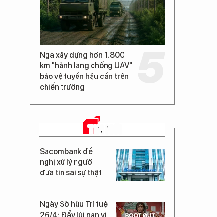
Nga xây dựng hơn 1.800
km "hành lang chống UAV"
bảo vệ tuyến hậu cần trên
chiến trường
TIN MỚI
Sacombank đề
nghị xử lý người
đưa tin sai sự thật
Ngày Sở hữu Trí tuệ
26/4: Đẩy lùi nạn vi