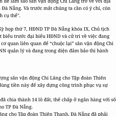
 để làm sao sân vận động Chi Lăng trở về với địa
 Đà Nẵng. Và trước mắt chúng ta cần có ý chí, còn
h cụ thể".
 Kỳ họp thứ 7, HĐND TP Đà Nẵng khóa IX, Chủ tịch
iểu trước đại biểu HĐND và cử tri về việc đang
 cơ quan liên quan để “chuộc lại” sân vận động Chi
HNN quản lý và đang trong diện đảm bảo thi hành
ng sân vận động Chi Lăng cho Tập đoàn Thiên
dùng tiền này để xây dựng công trình phục vụ sự
ã chia thành 14 lô đất, thế chấp ở ngân hàng với số
cho TP Đà Nẵng.
Lăng cho Tập đoàn Thiên Thanh, Đà Nẵng đã phải