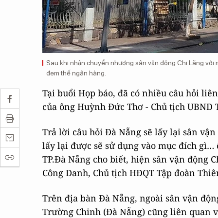
Sau khi nhận chuyển nhượng sân vận động Chi Lăng với m
đem thế ngân hàng.
Tại buổi Họp báo, đã có nhiều câu hỏi liê
của ông Huỳnh Đức Thơ - Chủ tịch UBND T
Trả lời câu hỏi Đà Nẵng sẽ lấy lại sân vậ
lấy lại được sẽ sử dụng vào mục đích g
TP.Đà Nẵng cho biết, hiện sân vận động 
Công Danh, Chủ tịch HĐQT Tập đoàn Thiê
Trên địa bàn Đà Nẵng, ngoài sân vận động
Trường Chinh (Đà Nẵng) cũng liên quan v