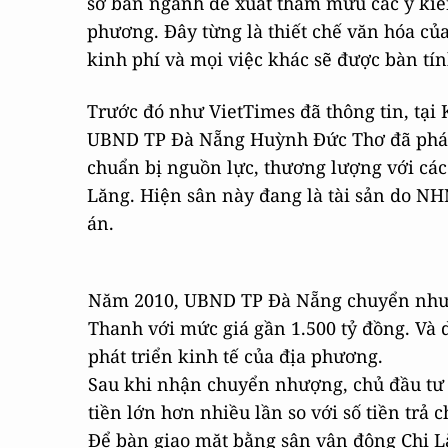
sở ban ngành đề xuất tham mưu các ý kiến
phương. Đây từng là thiết chế văn hóa của
kinh phí và mọi việc khác sẽ được bàn tín
Trước đó như VietTimes đã thông tin, tại
UBND TP Đà Nẵng Huỳnh Đức Thơ đã phát b
chuẩn bị nguồn lực, thương lượng với các
Lăng. Hiện sân này đang là tài sản do N
án.
Năm 2010, UBND TP Đà Nẵng chuyển nhượ
Thanh với mức giá gần 1.500 tỷ đồng. Và 
phát triển kinh tế của địa phương.
Sau khi nhận chuyển nhượng, chủ đầu tư đ
tiền lớn hơn nhiều lần so với số tiền trả 
Để bàn giao mặt bằng sân vận động Chi 