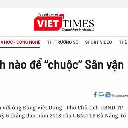
A HỌC - CÔNG NGHỆ
THỊ TRƯỜNG SỐ
SHORT VIDEO
THẾ 
h nào để “chuộc” Sân vận
ra với ông Đặng Việt Dũng - Phó Chủ tịch UBND TP
kỳ 6 tháng đầu năm 2018 của UBND TP Đà Nẵng, tổ