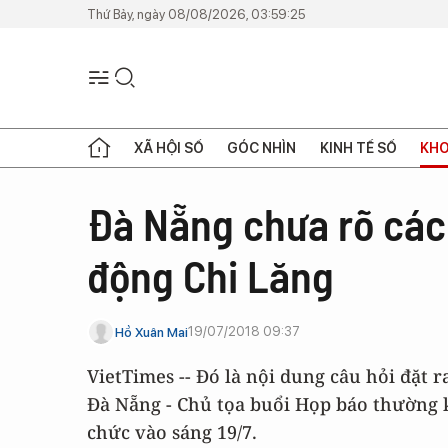
Thứ Bảy, ngày 08/08/2026, 03:59:25
XÃ HỘI SỐ
GÓC NHÌN
KINH TẾ SỐ
KHO
Đà Nẵng chưa rõ các
động Chi Lăng
19/07/2018 09:37
Hồ Xuân Mai
VietTimes -- Đó là nội dung câu hỏi đặt 
Đà Nẵng - Chủ tọa buổi Họp báo thường 
chức vào sáng 19/7.