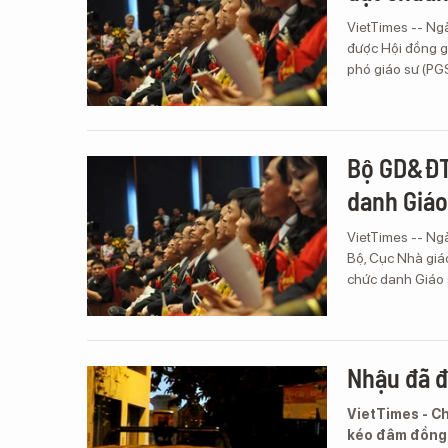
VietTimes -- Ng
được Hội đồng g
phó giáo sư (PG
Bộ GD&ĐT 
danh Giáo
VietTimes -- Ng
Bộ, Cục Nhà giáo
chức danh Giáo 
Nhậu đã đ
VietTimes - C
kéo đâm đồng 