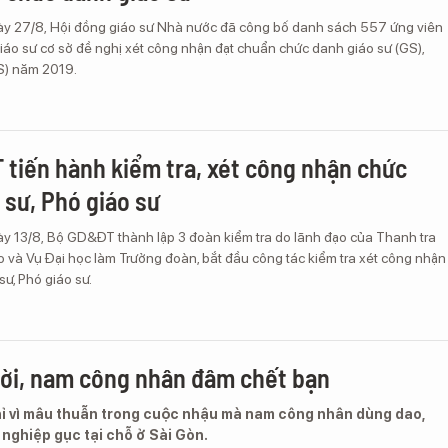
ày 27/8, Hội đồng giáo sư Nhà nước đã công bố danh sách 557 ứng viên
iáo sư cơ sở đề nghị xét công nhận đạt chuẩn chức danh giáo sư (GS),
S) năm 2019.
tiến hành kiểm tra, xét công nhận chức
 sư, Phó giáo sư
ày 13/8, Bộ GD&ĐT thành lập 3 đoàn kiểm tra do lãnh đạo của Thanh tra
 và Vụ Đại học làm Trưởng đoàn, bắt đầu công tác kiểm tra xét công nhận
sư, Phó giáo sư.
ời, nam công nhân đâm chết bạn
hỉ vì mâu thuẫn trong cuộc nhậu mà nam công nhân dùng dao,
nghiệp gục tại chỗ ở Sài Gòn.