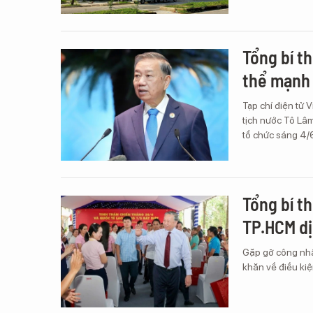
Tổng bí t
thể mạnh
Tạp chí điện tử 
tịch nước Tô Lâ
tổ chức sáng 4/
Tổng bí t
TP.HCM dị
Gặp gỡ công nhâ
khăn về điều kiệ