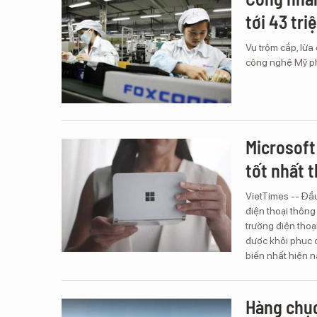
tới 43 tri
Vụ trộm cắp, lừ
công nghệ Mỹ ph
Microsoft
tốt nhất t
VietTimes -- Đầu 
điện thoại thông
trường điện tho
được khôi phục c
biến nhất hiện n
Hàng chục