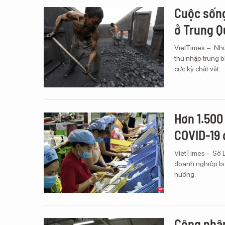
Cuộc sống
ở Trung 
VietTimes – Nhữ
thu nhập trung 
cực kỳ chật vật.
Hơn 1.500
COVID-19 
VietTimes – Sở 
doanh nghiệp bị
hưởng.
Công nhân