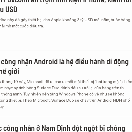
ệu USD
a đảo này đã gây thiệt hại cho Apple khoảng 3 tỷ USD mỗi năm, buộc hãng
ải mở một cuộc điều tra.
 công nhận Android là hệ điều hành di động
hế giới
tháng 10 này, Microsoft đã ra cho ra mắt một thiết bị “hai trong một”, chiếc
 minh/máy tính bảng Surface Duo đánh dấu sự trở lại của hãng trên thị
ại thông minh. Tuy nhiên nền tảng Windows Phone có vẻ như sẽ không
ùng thiết bị. Theo Microsoft, Surface Duo sẽ chạy trên Android, HĐH phổ
ay.
 công nhân ở Nam Định đột ngột bị chóng