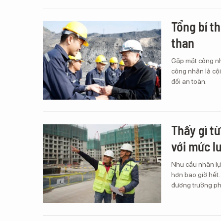
Tổng bí t
than
Gặp mặt công nh
công nhân là cộ
đối an toàn.
Thấy gì t
với mức 
Nhu cầu nhân lự
hơn bao giờ hết. 
đương trưởng ph