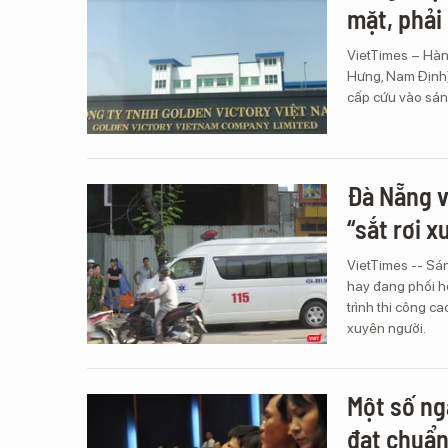
mặt, phải
VietTimes – Hàn
Hưng, Nam Định) 
cấp cứu vào sán
Đà Nẵng v
“sắt rơi 
VietTimes -- Sá
hay đang phối hợ
trình thi công c
xuyên người.
Một số ng
đạt chuẩn