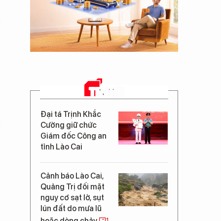
TIN MỚI
Đại tá Trịnh Khắc
Cường giữ chức
Giám đốc Công an
tỉnh Lào Cai
Cảnh báo Lào Cai,
Quảng Trị đối mặt
nguy cơ sạt lở, sụt
lún đất do mưa lũ
hoặc dòng chảy