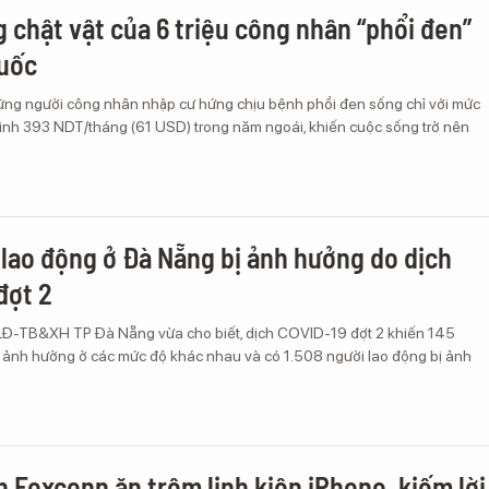
 chật vật của 6 triệu công nhân “phổi đen”
Quốc
ng người công nhân nhập cư hứng chịu bệnh phổi đen sống chỉ với mức
bình 393 NDT/tháng (61 USD) trong năm ngoái, khiến cuộc sống trở nên
 lao động ở Đà Nẵng bị ảnh hưởng do dịch
đợt 2
LĐ-TB&XH TP Đà Nẵng vừa cho biết, dịch COVID-19 đợt 2 khiến 145
 ảnh hưởng ở các mức độ khác nhau và có 1.508 người lao động bị ảnh
 Foxconn ăn trộm linh kiện iPhone, kiếm lời