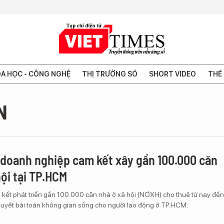
A HỌC - CÔNG NGHỆ
THỊ TRƯỜNG SỐ
SHORT VIDEO
THẾ 
N
ạt doanh nghiệp cam kết xây gần 100.000 căn
ội tại TP.HCM
am kết phát triển gần 100.000 căn nhà ở xã hội (NƠXH) cho thuê từ nay đến
quyết bài toán không gian sống cho người lao động ở TP.HCM.