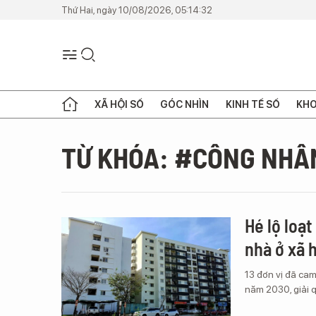
Thứ Hai, ngày 10/08/2026, 05:14:32
XÃ HỘI SỐ
GÓC NHÌN
KINH TẾ SỐ
KHO
TỪ KHÓA: #CÔNG NHÂ
Hé lộ lo
nhà ở xã h
13 đơn vị đã c
năm 2030, giải 