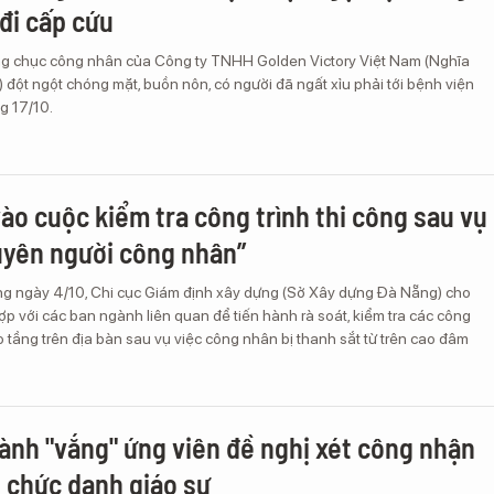
 đi cấp cứu
g chục công nhân của Công ty TNHH Golden Victory Việt Nam (Nghĩa
đột ngột chóng mặt, buồn nôn, có người đã ngất xỉu phải tới bệnh viện
g 17/10.
ào cuộc kiểm tra công trình thi công sau vụ
xuyên người công nhân”
ng ngày 4/10, Chi cục Giám định xây dựng (Sở Xây dựng Đà Nẵng) cho
p với các ban ngành liên quan để tiến hành rà soát, kiểm tra các công
ao tầng trên địa bàn sau vụ việc công nhân bị thanh sắt từ trên cao đâm
ành "vắng" ứng viên đề nghị xét công nhận
 chức danh giáo sư