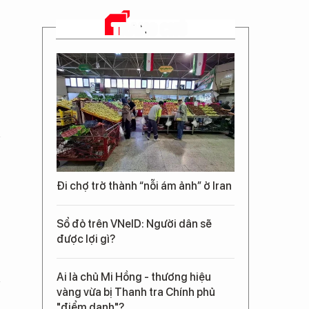
TRANG CHỦ
Đi chợ trở thành “nỗi ám ảnh” ở Iran
Sổ đỏ trên VNeID: Người dân sẽ
được lợi gì?
Ai là chủ Mi Hồng - thương hiệu
vàng vừa bị Thanh tra Chính phủ
"điểm danh"?