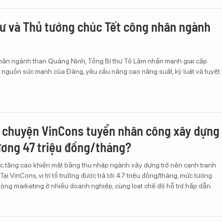
hư và Thủ tướng chúc Tết công nhân ngành
ân ngành than Quảng Ninh, Tổng Bí thư Tô Lâm nhấn mạnh giai cấp
i nguồn sức mạnh của Đảng, yêu cầu nâng cao năng suất, kỷ luật và tuyệt
ừ chuyện VinCons tuyển nhân công xây dựng
lương 47 triệu đồng/tháng?
c tăng cao khiến mặt bằng thu nhập ngành xây dựng trở nên cạnh tranh
Tại VinCons, vị trí tổ trưởng được trả tới 47 triệu đồng/tháng, mức tương
òng marketing ở nhiều doanh nghiệp, cùng loạt chế độ hỗ trợ hấp dẫn.