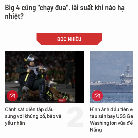
Big 4 cũng "chạy đua", lãi suất khi nào hạ
nhiệt?
ĐỌC NHIỀU
Cảnh sát diễn tập đấu
Hình ảnh đầu tiên về 
súng với khủng bố, bảo vệ
tàu sân bay USS Geo
yếu nhân
Washington vừa đến 
Nẵng