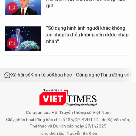
giờ
"Sử dụng hình ảnh người khác không
xin phép là điều không nên được chấp
nhận"
Xã hội số
Kinh tế số
Khoa học - Công nghệ
Thị trường số
Th
Cơ quan của Hội Truyền thông số Việt Nam
Giấy phép hoạt động báo chí số 165/GP-BVHTTDL do Bộ Văn hóa,
Thể thao và Du lịch cấp ngày 27/11/2025
Tổng Biên tập:
Nguyễn Bá Kiên