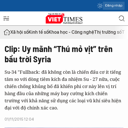
Đăng nhập
Xã hội số
Kinh tế số
Khoa học - Công nghệ
Thị trường số
Th
Clip: Uy mãnh “Thú mỏ vịt” trên
bầu trời Syria
Su-34 "Fullback: đã không còn là chiến đấu cơ ít tiếng
tăm so với dòng tiêm kích đa nhiệm Su - 27 nữa, cuộc
chiến chống khủng bố đã khiến phi cơ này lên vị trí
hàng đầu của những máy bay cường kích chiến
trường với khả năng sử dụng các loại vũ khí siêu hiện
đại với độ chính xác cao.
01/11/2015 12:04