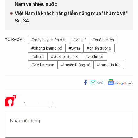
Nam và nhiều nước
Việt Nam là khách hàng tiềm năng mua "thú mỏ vịt"
Su-34
TỪ KHÓA:
#máy bay chiến đấu
#vũ khí
#cuộc chiến
#chống khủng bố
#Syria
#chiến trường
#phi cơ
#Sukhoi Su-34
#viettimes
#viettimes.vn
#truyền thông số
#trang tin tức
Ý KIẾN CỦA BẠN