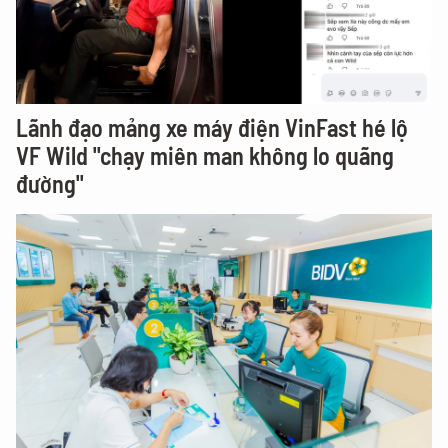
Lãnh đạo mảng xe máy điện VinFast hé lộ
VF Wild "chạy miên man không lo quãng
đường"