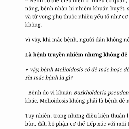
-- Bệnh có thể biểu hiện ở nhiều cơ quan,
nặng, bệnh nhân bị nhiễm khuẩn huyết, s
và tử vong phụ thuộc nhiều yếu tố như cơ đ
không.
Vì vậy, khi mắc bệnh, người dân không nê
Là bệnh truyền nhiễm nhưng không dễ
+ Vậy, bệnh
Melioidosis
có dễ mắc hoặc dễ
rồi mắc bệnh là gì?
- Bệnh do vi khuẩn
Burkholderia pseudom
khác, Melioidosis không phải là bệnh dễ 
Tuy nhiên, trong những điều kiện thuận lợi
bùn, đất, bộ phận cơ thể tiếp xúc với mô