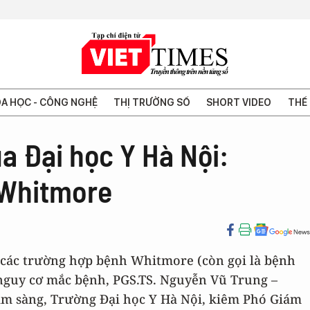
A HỌC - CÔNG NGHỆ
THỊ TRƯỜNG SỐ
SHORT VIDEO
THẾ 
ủa Đại học Y Hà Nội:
 Whitmore
ếp các trường hợp bệnh Whitmore (còn gọi là bệnh
 nguy cơ mắc bệnh, PGS.TS. Nguyễn Vũ Trung –
lâm sàng, Trường Đại học Y Hà Nội, kiêm Phó Giám