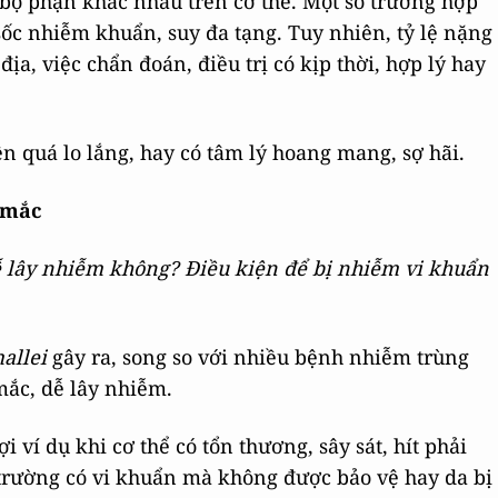
 bộ phận khác nhau trên cơ thể. Một số trường hợp
ốc nhiễm khuẩn, suy đa tạng. Tuy nhiên, tỷ lệ nặng
ịa, việc chẩn đoán, điều trị có kịp thời, hợp lý hay
n quá lo lắng, hay có tâm lý hoang mang, sợ hãi.
 mắc
 lây nhiễm không? Điều kiện để bị nhiễm vi khuẩn
allei
gây ra, song so với nhiều bệnh nhiễm trùng
mắc, dễ lây nhiễm.
 ví dụ khi cơ thể có tổn thương, sây sát, hít phải
i trường có vi khuẩn mà không được bảo vệ hay da bị