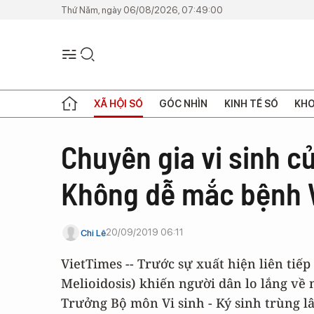
Thứ Năm, ngày 06/08/2026, 07:49:00
XÃ HỘI SỐ
GÓC NHÌN
KINH TẾ SỐ
KHO
Chuyên gia vi sinh c
Không dễ mắc bệnh
20/09/2019 06:11
Chi Lê
VietTimes -- Trước sự xuất hiện liên ti
Melioidosis) khiến người dân lo lắng về
Trưởng Bộ môn Vi sinh - Ký sinh trùng 