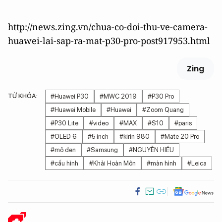
http://news.zing.vn/chua-co-doi-thu-ve-camera-
huawei-lai-sap-ra-mat-p30-pro-post917953.html
Zing
TỪ KHÓA:
#Huawei P30
#MWC 2019
#P30 Pro
#Huawei Mobile
#Huawei
#Zoom Quang
#P30 Lite
#video
#MAX
#S10
#paris
#OLED 6
#5 inch
#kirin 980
#Mate 20 Pro
#mô đen
#Samsung
#NGUYỄN HIẾU
#cấu hình
#Khải Hoàn Môn
#màn hình
#Leica