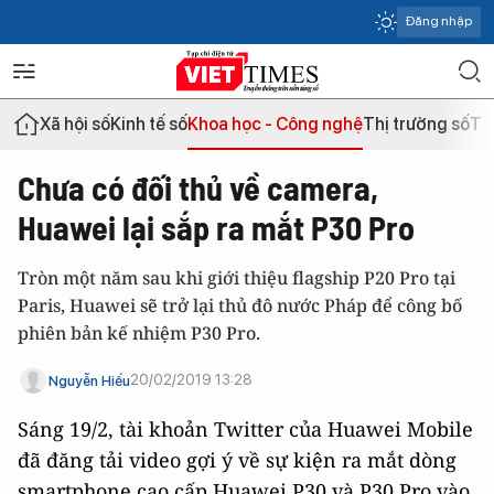
Đăng nhập
Xã hội số
Kinh tế số
Khoa học - Công nghệ
Thị trường số
Th
Chưa có đối thủ về camera,
Huawei lại sắp ra mắt P30 Pro
Tròn một năm sau khi giới thiệu flagship P20 Pro tại
Paris, Huawei sẽ trở lại thủ đô nước Pháp để công bố
phiên bản kế nhiệm P30 Pro.
20/02/2019 13:28
Nguyễn Hiếu
Sáng 19/2, tài khoản Twitter của Huawei Mobile
đã đăng tải video gợi ý về sự kiện ra mắt dòng
smartphone cao cấp Huawei P30 và P30 Pro vào