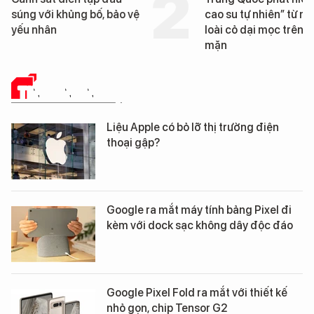
súng với khủng bố, bảo vệ
cao su tự nhiên” từ m
yếu nhân
loài cỏ dại mọc trên đ
mặn
TIN CÔNG NGHỆ
Liệu Apple có bỏ lỡ thị trường điện
thoại gập?
Google ra mắt máy tính bảng Pixel đi
kèm với dock sạc không dây độc đáo
Google Pixel Fold ra mắt với thiết kế
nhỏ gọn, chip Tensor G2