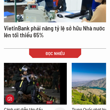
VietinBank phải nâng tỷ lệ sở hữu Nhà nước
lên tối thiểu 65%
ĐỌC NHIỀU
Cảnh sát diễn tập đấu
Trung Quốc phát hiện