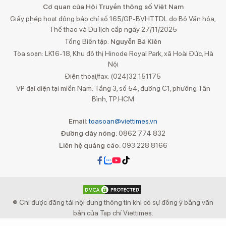
Cơ quan của Hội Truyền thông số Việt Nam
Giấy phép hoạt động báo chí số 165/GP-BVHTTDL do Bộ Văn hóa,
Thể thao và Du lịch cấp ngày 27/11/2025
Tổng Biên tập:
Nguyễn Bá Kiên
Tòa soạn: LK16-18, Khu đô thị Hinode Royal Park, xã Hoài Đức, Hà
Nội
Điện thoại/fax: (024)32 151175
VP đại diện tại miền Nam: Tầng 3, số 54, đường C1, phường Tân
Bình, TP.HCM
Email:
toasoan@viettimes.vn
Đường dây nóng:
0862 774 832
Liên hệ quảng cáo:
093 228 8166
® Chỉ được đăng tải nội dung thông tin khi có sự đồng ý bằng văn
bản của Tạp chí Viettimes.