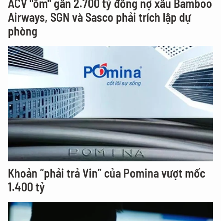
ACV "ôm" gần 2.700 tỷ đồng nợ xấu Bamboo
Airways, SGN và Sasco phải trích lập dự
phòng
Khoản “phải trả Vin” của Pomina vượt mốc
1.400 tỷ