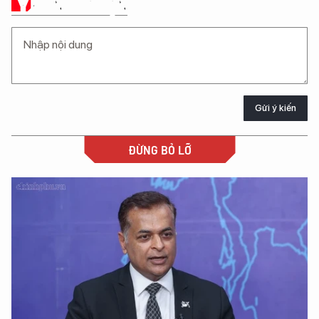
Ý KIẾN CỦA BẠN
Gửi ý kiến
ĐỪNG BỎ LỠ