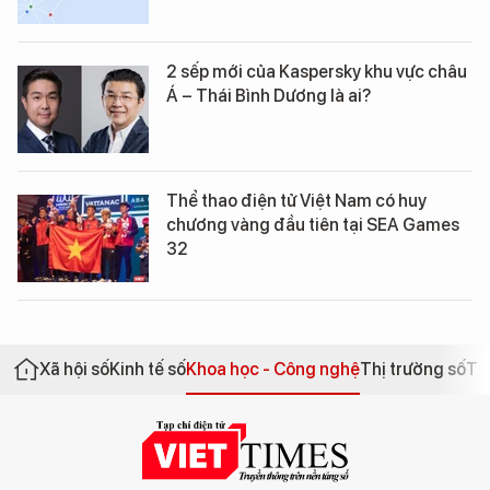
2 sếp mới của Kaspersky khu vực châu
Á – Thái Bình Dương là ai?
Thể thao điện tử Việt Nam có huy
chương vàng đầu tiên tại SEA Games
32
Xã hội số
Kinh tế số
Khoa học - Công nghệ
Thị trường số
Th