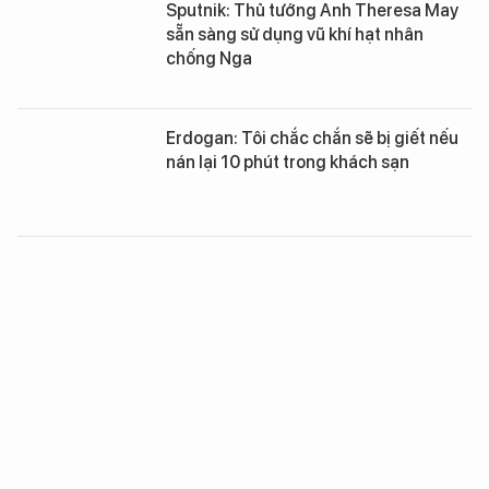
Sputnik: Thủ tướng Anh Theresa May
sẵn sàng sử dụng vũ khí hạt nhân
chống Nga
Erdogan: Tôi chắc chắn sẽ bị giết nếu
nán lại 10 phút trong khách sạn
Nga tuyên bố đang xây dựng hệ thống
chống vũ khí siêu thanh
Nga tặng Ai Cập tàu R-32 mang tên
lửa hành trình Moskit