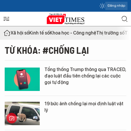
Đăng nhập
Xã hội số
Kinh tế số
Khoa học - Công nghệ
Thị trường số
Th
TỪ KHÓA: #CHỐNG LẠI
Tổng thống Trump thông qua TRACED,
đạo luật đầu tiên chống lại các cuộc
gọi tự động
19 bức ảnh chống lại mọi định luật vật
lý