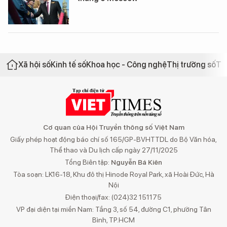
Xã hội số
Kinh tế số
Khoa học - Công nghệ
Thị trường số
Th
Cơ quan của Hội Truyền thông số Việt Nam
Giấy phép hoạt động báo chí số 165/GP-BVHTTDL do Bộ Văn hóa,
Thể thao và Du lịch cấp ngày 27/11/2025
Tổng Biên tập:
Nguyễn Bá Kiên
Tòa soạn: LK16-18, Khu đô thị Hinode Royal Park, xã Hoài Đức, Hà
Nội
Điện thoại/fax: (024)32 151175
VP đại diện tại miền Nam: Tầng 3, số 54, đường C1, phường Tân
Bình, TP.HCM