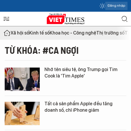
Đăng nhập
Xã hội số
Kinh tế số
Khoa học - Công nghệ
Thị trường số
Th
TỪ KHÓA: #CA NGỢI
Nhớ tên siêu tệ, ông Trump gọi Tim
Cook là 'Tim Apple'
Tất cả sản phẩm Apple đều tăng
doanh số, chỉ iPhone giảm