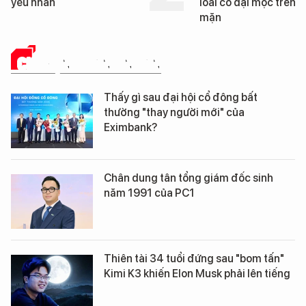
yếu nhân
loài cỏ dại mọc trên đ
mặn
CHUYỆN DOANH NHÂN
Thấy gì sau đại hội cổ đông bất
thường "thay người mới" của
Eximbank?
Chân dung tân tổng giám đốc sinh
năm 1991 của PC1
Thiên tài 34 tuổi đứng sau "bom tấn"
Kimi K3 khiến Elon Musk phải lên tiếng