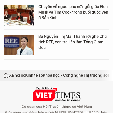
Chuyện về người phụ nữ ngồi giữa Elon
Musk và Tim Cook trong buổi quốc yến
ở Bắc Kinh
Bà Nguyễn Thị Mai Thanh rời ghế Chủ
tịch REE, con trai lên làm Tổng Giám
đốc
Xã hội số
Kinh tế số
Khoa học - Công nghệ
Thị trường số
Th
Cơ quan của Hội Truyền thông số Việt Nam
Giấy phép hoạt động báo chí số 165/GP-BVHTTDL do Bộ Văn hóa,