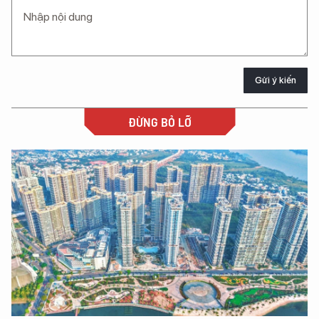
Gửi ý kiến
ĐỪNG BỎ LỠ