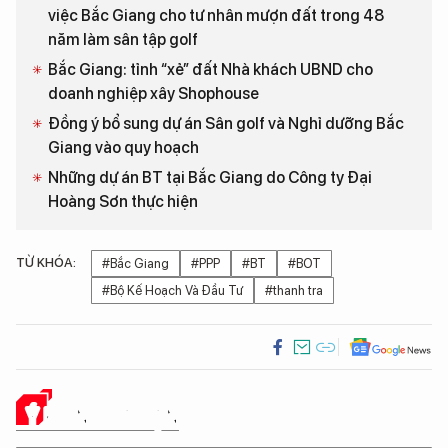
việc Bắc Giang cho tư nhân mượn đất trong 48
năm làm sân tập golf
Bắc Giang: tỉnh “xẻ” đất Nhà khách UBND cho
doanh nghiệp xây Shophouse
Đồng ý bổ sung dự án Sân golf và Nghỉ dưỡng Bắc
Giang vào quy hoạch
Những dự án BT tại Bắc Giang do Công ty Đại
Hoàng Sơn thực hiện
TỪ KHÓA:
#Bắc Giang
#PPP
#BT
#BOT
#Bộ Kế Hoạch Và Đầu Tư
#thanh tra
Ý KIẾN CỦA BẠN