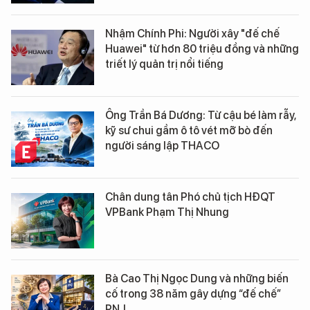
Nhậm Chính Phi: Người xây "đế chế
Huawei" từ hơn 80 triệu đồng và những
triết lý quản trị nổi tiếng
Ông Trần Bá Dương: Từ cậu bé làm rẫy,
kỹ sư chui gầm ô tô vét mỡ bò đến
người sáng lập THACO
Chân dung tân Phó chủ tịch HĐQT
VPBank Phạm Thị Nhung
Bà Cao Thị Ngọc Dung và những biến
cố trong 38 năm gây dựng “đế chế”
PNJ