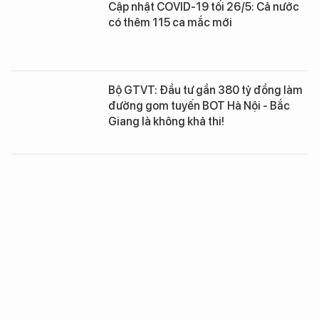
Cập nhật COVID-19 tối 26/5: Cả nước
có thêm 115 ca mắc mới
Bộ GTVT: Đầu tư gần 380 tỷ đồng làm
đường gom tuyến BOT Hà Nội - Bắc
Giang là không khả thi!
Bộ Kế hoạch và Đầu tư sắp thanh tra
các dự án PPP tại tỉnh Bắc Giang
4 kíp bác sĩ thay phiên phẫu thuật cứu
bệnh nhân trước "lưỡi hái tử thần"