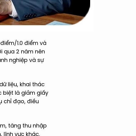
 điểm/1.0 điểm và
ới qua 2 năm nên
anh nghiệp và sự
ữ liệu, khai thác
 biệt là giảm giấy
ụ chỉ đạo, điều
làm, tăng thu nhập
 lĩnh vực khác.