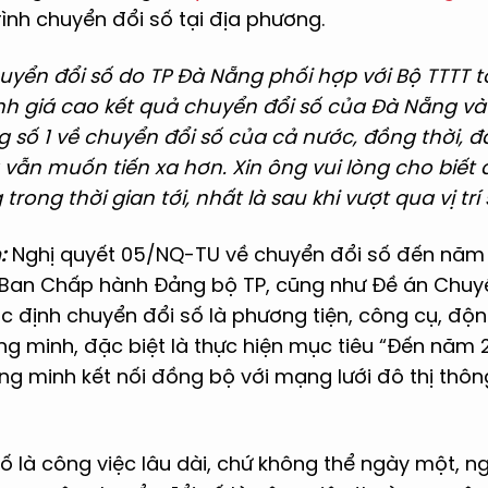
rình chuyển đổi số tại địa phương.
huyển đổi số do TP Đà Nẵng phối hợp với Bộ TTTT 
h giá cao kết quả chuyển đổi số của Đà Nẵng và
số 1 về chuyển đổi số của cả nước, đồng thời, đ
 vẫn muốn tiến xa hơn. Xin ông vui lòng cho biế
rong thời gian tới, nhất là sau khi vượt qua vị trí 
:
Nghị quyết 05/NQ-TU về chuyển đổi số đến năm 
Ban Chấp hành Đảng bộ TP, cũng như Đề án Chuy
 định chuyển đổi số là phương tiện, công cụ, động
ng minh, đặc biệt là thực hiện mục tiêu “Đến năm
ng minh kết nối đồng bộ với mạng lưới đô thị thô
số là công việc lâu dài, chứ không thể ngày một, ng