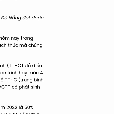
ì Đà Nẵng đạt được
 hôm nay trong
thách thức mà chúng
ính (TTHC) đủ điều
àn trình hay mức 4
số TTHC (trung bình
VCTT có phát sinh
ăm 2022 là 50%;