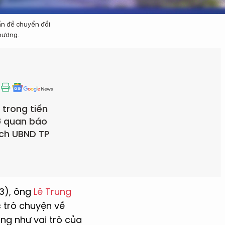
ấn đề chuyển đổi
phương.
 trong tiến
cơ quan báo
ịch UBND TP
3), ông
Lê Trung
 trò chuyện về
ũng như vai trò của