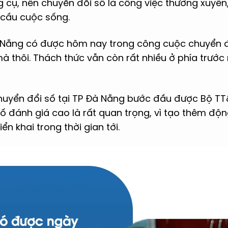
g cụ, nên chuyển đổi số là công việc thường xuyên, 
 cầu cuộc sống.
 Nẵng có được hôm nay trong công cuộc chuyển đổi
mà thôi. Thách thức vẫn còn rất nhiều ở phía trướ
 chuyển đổi số tại TP Đà Nẵng bước đầu được Bộ T
ố đánh giá cao là rất quan trọng, vì tạo thêm độn
iển khai trong thời gian tới.