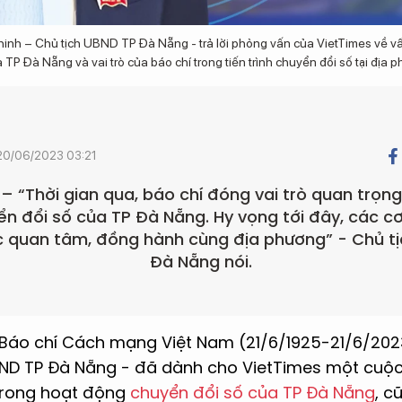
inh – Chủ tịch UBND TP Đà Nẵng - trả lời phỏng vấn của VietTimes về v
 TP Đà Nẵng và vai trò của báo chí trong tiến trình chuyển đổi số tại địa 
20/06/2023 03:21
– “Thời gian qua, báo chí đóng vai trò quan trọng
ển đổi số của TP Đà Nẵng. Hy vọng tới đây, các 
ục quan tâm, đồng hành cùng địa phương” - Chủ t
Đà Nẵng nói.
Báo chí Cách mạng Việt Nam (21/6/1925-21/6/202
BND TP Đà Nẵng - đã dành cho VietTimes một cuộc
trong hoạt động
chuyển đổi số của TP Đà Nẵng
, c