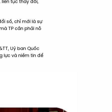
liên tục thay đổi,
 số, chỉ mới là sự
c mà TP cần phải nỗ
T&TT, Uỷ ban Quốc
g lực và niềm tin để