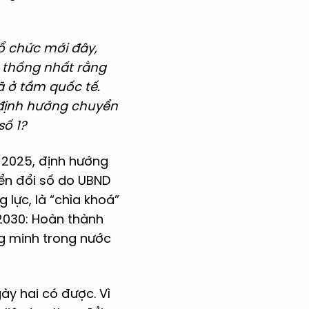
tổ chức mới đây,
 thống nhất rằng
ã ở tầm quốc tế.
t định hướng chuyển
số 1?
2025, định hướng
ển đổi số do UBND
 lực, là “chìa khoá”
 2030: Hoàn thành
ng minh trong nước
ày hai có được. Vì