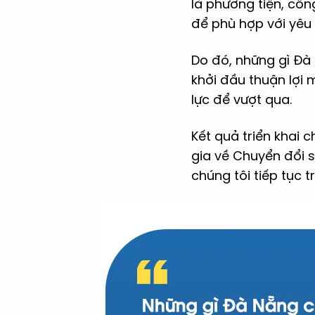
là phương tiện, côn
để phù hợp với yêu
Do đó, những gì Đà
khởi đầu thuận lợi 
lực để vượt qua.
Kết quả triển khai
gia về Chuyển đổi s
chúng tôi tiếp tục tr