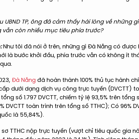
u UBND TP, ông đã cảm thấy hài lòng về những g
vẫn còn nhiều mục tiêu phía trước?
h:
Như tôi đã nói ở trên, những gì Đà Nẵng có được
ới là bước khởi đầu, phía trước vẫn có không ít 
 qua.
023,
Đà Nẵng
đã hoàn thành 100% thủ tục hành ch
cấp dưới dạng dịch vụ công trực tuyến (DVCTT) to
tổng số 1.797 DVCTT, chiếm tỷ lệ 93,5% trên tổng 
% DVCTT toàn trình trên tổng số TTHC); Có 96% D
quốc là 55,84%).
 sơ TTHC nộp trực tuyến (vượt chỉ tiêu quốc gia n