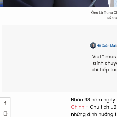
Ông Lê Trung Ch
số của
Hồ Xuân Mai
VietTimes 
trình chuy
chí tiếp t
Nhân 98 năm ngày 
Chinh
– Chủ tịch U
những định hướng 