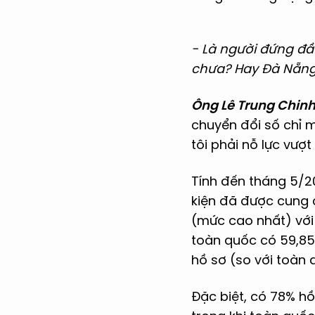
- Là người đứng đầ
chưa? Hay Đà Nẵng 
Ông Lê Trung Chin
chuyển đổi số chỉ m
tôi phải nỗ lực vượt
Tính đến tháng 5/2
kiện đã được cung 
(mức cao nhất) với 
toàn quốc có 59,85
hồ sơ (so với toàn 
Đặc biệt, có 78% hồ