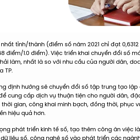
nhất tỉnh/thành (điểm số năm 2021 chỉ đạt 0,6312
8 điểm/1.0 điểm). Việc triển khai chuyển đổi số m
phải làm, nhất là so với nhu cầu của người dân, do
a TP.
ẵng định hướng sẽ chuyển đổi số tập trung tạo lập d
 để cung cấp dịch vụ thuận tiện cho người dân, đặc
n thời gian, công khai minh bạch, đồng thời, phục v
ền hiệu quả hơn.
ọng phát triển kinh tế số, tạo thêm công ăn việc 
ữ liệu số, công nghệ số vào phát triển các ngành,