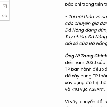
báo chí trong tiến t
- Tại hội thảo về c
các chuyên gia đán
Đà Nẵng đang đứng 
Tuy nhiên, Đà Nẵng
đổi số của Đà Nẵng t
Ông Lê Trung Chinh
đến năm 2030 của 
TP ban hành đều xác
để xây dựng TP thô
xây dựng đô thị thô
và khu vực ASEAN”.
Vì vậy, chuyển đổi 