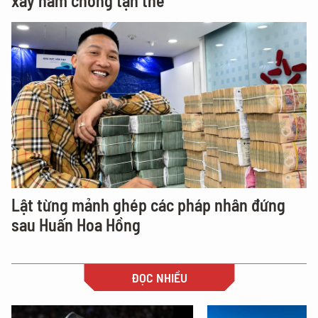
xây hầm chống tận thế
Lật từng mảnh ghép các pháp nhân đứng
sau Huấn Hoa Hồng
ĐỌC NHIỀU