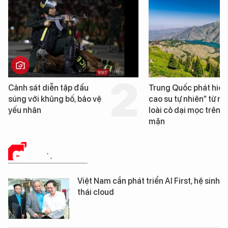
Trung Quốc phát hiện “mỏ
Loạt dự án bất động 
cao su tự nhiên” từ một
Đà Nẵng sắp bị kiểm t
loài cỏ dại mọc trên đất
mặn
CHUYỂN ĐỔI SỐ
Việt Nam cần phát triển AI First, hệ sinh
thái cloud