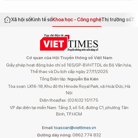
Xã hội số
Kinh tế số
Khoa học - Công nghệ
Thị trường số
Th
Cơ quan của Hội Truyền thông số Việt Nam
Giấy phép hoạt động báo chí số 165/GP-BVHTTDL do Bộ Văn hóa,
Thể thao và Du lịch cấp ngày 27/11/2025
Tổng Biên tập:
Nguyễn Bá Kiên
Tòa soạn: LK16-18, Khu đô thị Hinode Royal Park, xã Hoài Đức, Hà
Nội
Điện thoại/fax: (024)32 151175
VP đại diện tại miền Nam: Tầng 3, số 54, đường C1, phường Tân
Bình, TP.HCM
Email:
toasoan@viettimes.vn
Đường dây nóng:
0862 774 832