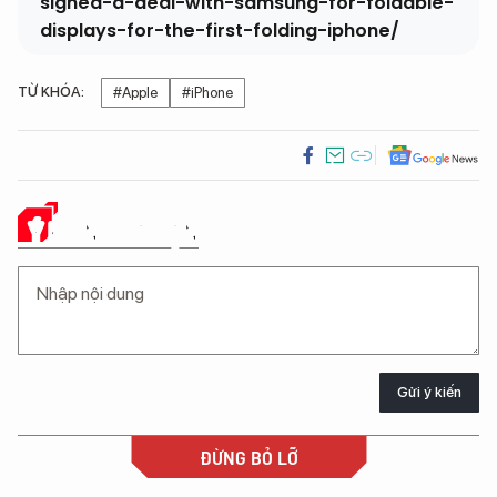
signed-a-deal-with-samsung-for-foldable-
displays-for-the-first-folding-iphone/
TỪ KHÓA:
#Apple
#iPhone
Ý KIẾN CỦA BẠN
Gửi ý kiến
ĐỪNG BỎ LỠ