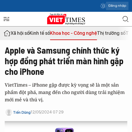
Đăng nhập
Xã hội số
Kinh tế số
Khoa học - Công nghệ
Thị trường số
Th
Apple và Samsung chính thức ký
hợp đồng phát triển màn hình gập
cho iPhone
VietTimes – iPhone gập được kỳ vọng sẽ là một sản
phẩm đột phá, mang đến cho người dùng trải nghiệm
mới mẻ và thú vị.
12/05/2024 07:29
Tiến Dũng