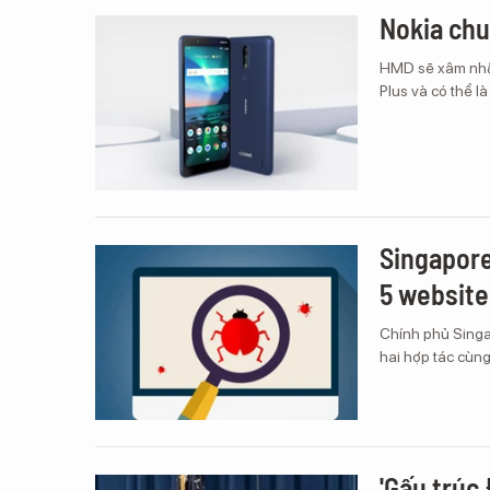
Nokia chu
HMD sẽ xâm nhập
Plus và có thể l
Singapore
5 website
Chính phủ Singa
hai hợp tác cùn
'Gấu trúc 