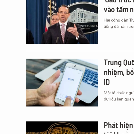
vào tầm 
Hai công dân Tru
tiếng đã nằm tro
Trung Quố
nhiệm, bồ
ID
Một tổ chức ngườ
dữ liệu liên qua
Phát hiện