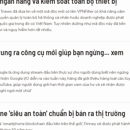
 ngân hàng và kiểm soát toàn bộ thiết bị
ICTnews đã đưa tin về một mã độc mới có tên VPNFilter có khả năng xâm
uyền quản lý toàn bộ hệ thống cá nhân hoặc doanh nghiệp được phát
quốc gia trong đó có Việt Nam. Tuy nhiên dường như mã độc này đã tiến
 vi và nguy hiểm hơn rất nhiều.
ung ra công cụ mới giúp bạn ngừng... xem
gle là ứng dụng stream đầu tiên thực sự cho người dùng biết nên ngừng
ự kiện Google I/O diễn ra vào tuần này, hãng đã giới thiệu hàng loạt các tù
ouTube, giúp người dùng giới hạn thời gian xem của họ và sẽ nhận được
ghỉ ngơi một chút'.
e 'siêu an toàn' chuẩn bị bán ra thị trường
là 'smartphone blockchain đầu tiên trên thế giới', Finney sẽ được phát hàn
o tháng 10 năm nay.