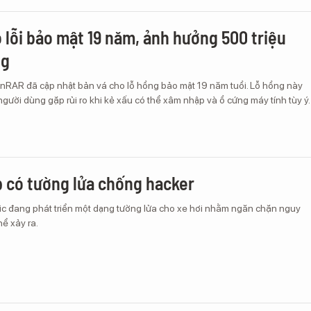
 lỗi bảo mật 19 năm, ảnh hưởng 500 triệu
ng
nRAR đã cập nhật bản vá cho lỗ hổng bảo mật 19 năm tuổi. Lỗ hổng này
người dùng gặp rủi ro khi kẻ xấu có thể xâm nhập và ổ cứng máy tính tùy ý.
p có tường lửa chống hacker
ric đang phát triển một dạng tường lửa cho xe hơi nhằm ngăn chặn nguy
hể xảy ra.