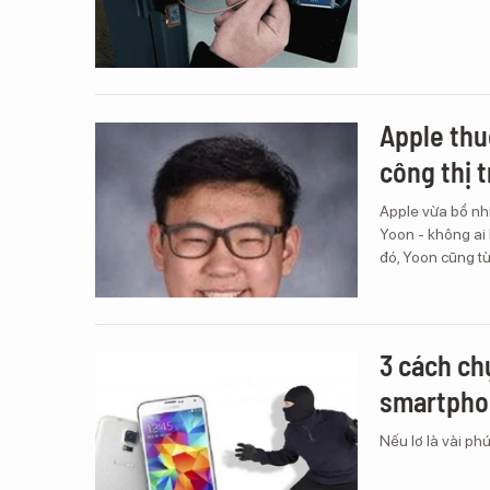
Apple thu
công thị 
Apple vừa bổ nh
Yoon - không ai 
đó, Yoon cũng t
3 cách chụ
smartpho
Nếu lơ là vài ph