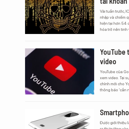
tài khoản
Vài tuần trước, 
nhập và chiếm q
hiện tại hơn 54 
hóa trở nên tinh
YouTube t
video
YouTube của Goo
xem video. Tại s
chỉnh mới cho Y
thông báo 'cần n
Smartphon
Được giới thiệu 
ra thị trường và