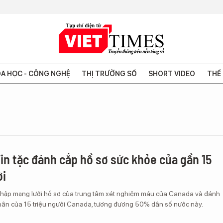
A HỌC - CÔNG NGHỆ
THỊ TRƯỜNG SỐ
SHORT VIDEO
THẾ 
in tặc đánh cắp hồ sơ sức khỏe của gần 15
ời
nhập mạng lưới hồ sơ của trung tâm xét nghiệm máu của Canada và đánh
nhân của 15 triệu người Canada, tương đương 50% dân số nước này.