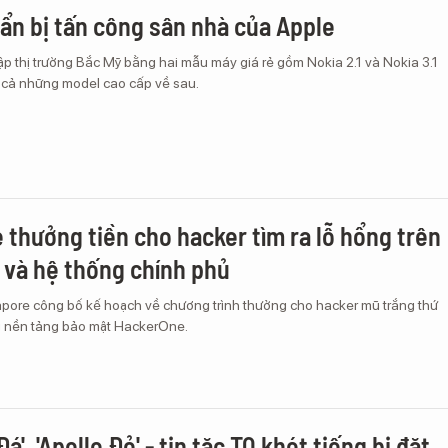
ẩn bị tấn công sân nhà của Apple
 thị trường Bắc Mỹ bằng hai mẫu máy giá rẻ gồm Nokia 2.1 và Nokia 3.1
à cả những model cao cấp về sau.
 thưởng tiền cho hacker tìm ra lỗ hổng trên
 và hệ thống chính phủ
pore công bố kế hoạch về chương trình thưởng cho hacker mũ trắng thứ
g nền tảng bảo mật HackerOne.
Đá', 'Apollo Đỏ' - tin tặc TQ khét tiếng bị đặt