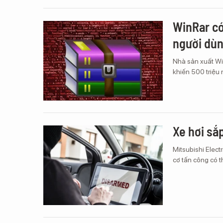
WinRar có
người dù
Nhà sản xuất Wi
khiến 500 triệu 
Xe hơi sắ
Mitsubishi Elect
cơ tấn công có t