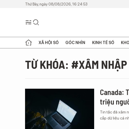
Thứ Bảy, ngày 08/08/2026, 16:24:53
XÃ HỘI SỐ
GÓC NHÌN
KINH TẾ SỐ
KHO
TỪ KHÓA: #XÂM NHẬP
Canada: T
triệu ngư
Tin tặc đã xâm 
cắp dữ liệu cá 