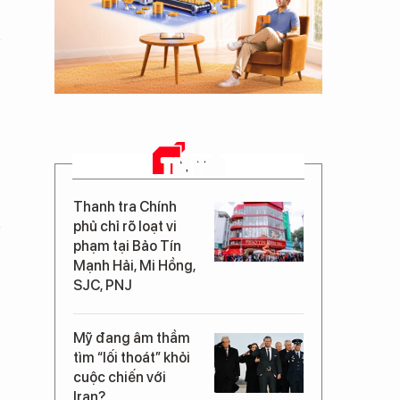
TIN MỚI
Thanh tra Chính
phủ chỉ rõ loạt vi
phạm tại Bảo Tín
Mạnh Hải, Mi Hồng,
SJC, PNJ
Mỹ đang âm thầm
tìm “lối thoát” khỏi
cuộc chiến với
Iran?