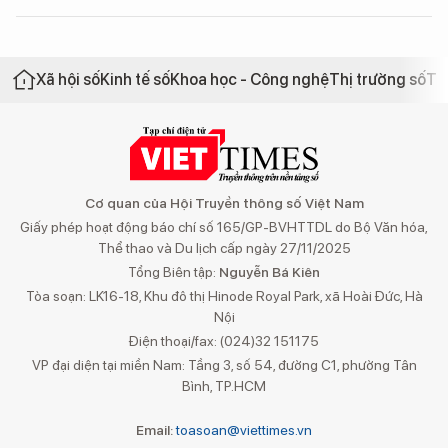
Xã hội số
Kinh tế số
Khoa học - Công nghệ
Thị trường số
Th
Cơ quan của Hội Truyền thông số Việt Nam
Giấy phép hoạt động báo chí số 165/GP-BVHTTDL do Bộ Văn hóa,
Thể thao và Du lịch cấp ngày 27/11/2025
Tổng Biên tập:
Nguyễn Bá Kiên
Tòa soạn: LK16-18, Khu đô thị Hinode Royal Park, xã Hoài Đức, Hà
Nội
Điện thoại/fax: (024)32 151175
VP đại diện tại miền Nam: Tầng 3, số 54, đường C1, phường Tân
Bình, TP.HCM
Email:
toasoan@viettimes.vn