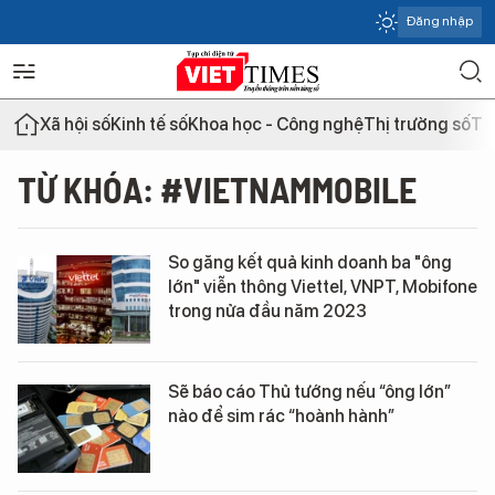
Đăng nhập
Xã hội số
Kinh tế số
Khoa học - Công nghệ
Thị trường số
Th
TỪ KHÓA: #VIETNAMMOBILE
So găng kết quả kinh doanh ba "ông
lớn" viễn thông Viettel, VNPT, Mobifone
trong nửa đầu năm 2023
Sẽ báo cáo Thủ tướng nếu “ông lớn”
nào để sim rác “hoành hành”