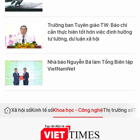
Trưởng ban Tuyên giáo TW: Báo chí
cần thực hiện tốt hơn việc định hướng
tư tưởng, dư luận xã hội
Nhà báo Nguyễn Bá làm Tổng Biên tập
VietNamNet
Xã hội số
Kinh tế số
Khoa học - Công nghệ
Thị trường số
Th