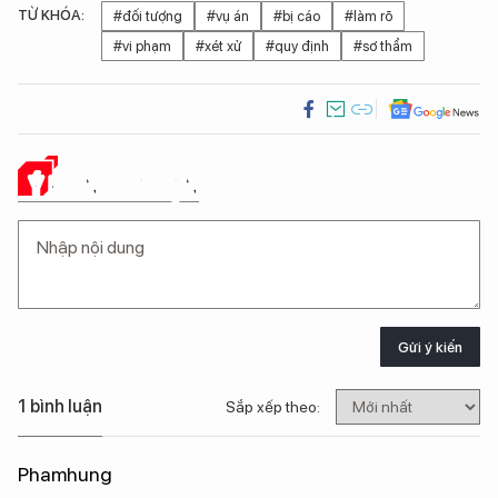
TỪ KHÓA:
#đối tượng
#vụ án
#bị cáo
#làm rõ
#vi phạm
#xét xử
#quy định
#sơ thẩm
Ý KIẾN CỦA BẠN
Gửi ý kiến
1 bình luận
Sắp xếp theo:
Phamhung