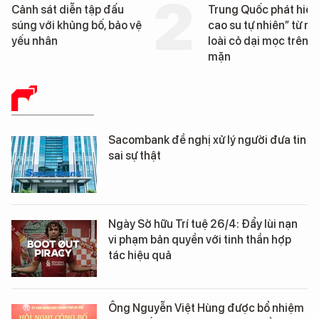
Cảnh sát diễn tập đấu
Trung Quốc phát hiện
súng với khủng bố, bảo vệ
cao su tự nhiên” từ m
yếu nhân
loài cỏ dại mọc trên đ
mặn
BÁO CHÍ SỐ
Sacombank đề nghị xử lý người đưa tin
sai sự thật
Ngày Sở hữu Trí tuệ 26/4: Đẩy lùi nạn
vi phạm bản quyền với tinh thần hợp
tác hiệu quả
Ông Nguyễn Việt Hùng được bổ nhiệm