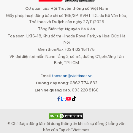
Cơ quan của Hội Truyền thông số Việt Nam
Giấy phép hoạt động báo chí số 165/GP-BVHTTDL do Bộ Văn hóa,
Thể thao và Du lịch cấp ngày 27/11/2025
Tổng Biên tập:
Nguyễn Bá Kiên
Tòa soạn: LK16-18, Khu đô thị Hinode Royal Park, xã Hoài Đức, Hà
Nội
Điện thoại/fax: (024)32 151175
VP đại diện tại miền Nam: Tầng 3, số 54, đường C1, phường Tân
Bình, TP.HCM
Email:
toasoan@viettimes.vn
Đường dây nóng:
0862 774 832
Liên hệ quảng cáo:
093 228 8166
® Chỉ được đăng tải nội dung thông tin khi có sự đồng ý bằng văn
bản của Tạp chí Viettimes.